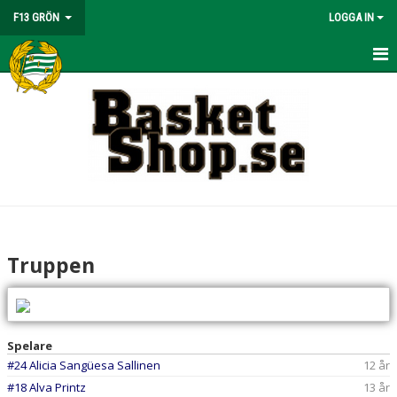
F13 GRÖN
LOGGA IN
HEM
NYHETER
KALENDER
MATCHER
TRUPPEN
Truppen
BILDGALLERI
DOKUMENT
Spelare
KONTAKT
#24 Alicia Sangüesa Sallinen
12 år
#18 Alva Printz
13 år