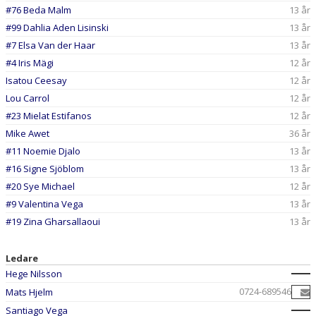
#76 Beda Malm
13 år
#99 Dahlia Aden Lisinski
13 år
#7 Elsa Van der Haar
13 år
#4 Iris Mägi
12 år
Isatou Ceesay
12 år
Lou Carrol
12 år
#23 Mielat Estifanos
12 år
Mike Awet
36 år
#11 Noemie Djalo
13 år
#16 Signe Sjöblom
13 år
#20 Sye Michael
12 år
#9 Valentina Vega
13 år
#19 Zina Gharsallaoui
13 år
Ledare
Hege Nilsson
0724-689546
Mats Hjelm
Santiago Vega