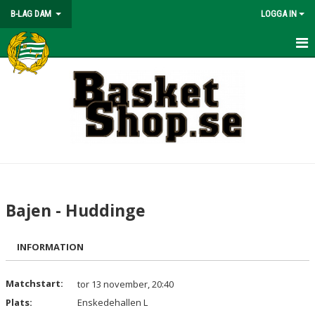
B-LAG DAM
LOGGA IN
HEM
NYHETER
KALENDER
MATCHER
TRUPPEN
Bajen - Huddinge
BILDGALLERI
INFORMATION
DOKUMENT
KONTAKT
Matchstart:
tor 13 november, 20:40
Plats:
Enskedehallen L