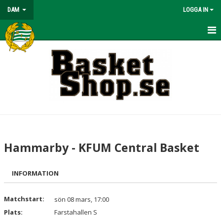
DAM
LOGGA IN
TRUPPEN
MATCHER
KALENDER
BILDGALLERI
Hammarby - KFUM Central Basket
INFORMATION
Matchstart:
sön 08 mars, 17:00
Plats:
Farstahallen S