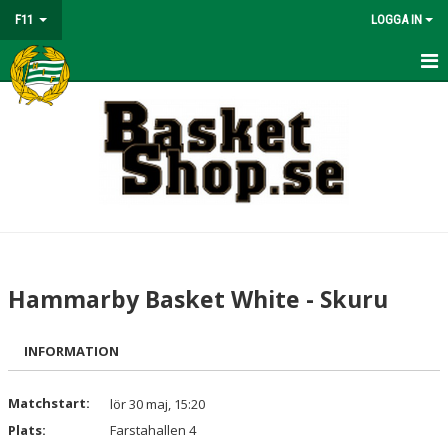
F11
LOGGA IN
HEM
NYHETER
KALENDER
MATCHER
TRUPPEN
Hammarby Basket White - Skuru
BILDGALLERI
INFORMATION
DOKUMENT
KONTAKT
Matchstart:
lör 30 maj, 15:20
Plats:
Farstahallen 4