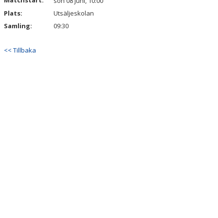
Matchstart:
sön 08 juni, 10:00
Plats:
Utsäljeskolan
Samling:
09:30
<< Tillbaka