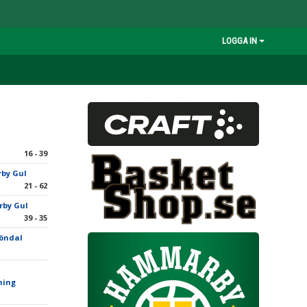
LOGGA IN
16 - 39
by Gul
21 - 62
by Gul
39 - 35
öndal
ning