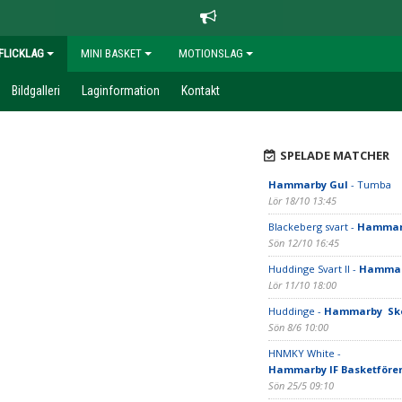
FLICKLAG
MINI BASKET
MOTIONSLAG
Bildgalleri
Laginformation
Kontakt
SPELADE MATCHER
Hammarby Gul
- Tumba
Lör 18/10 13:45
Blackeberg svart -
Hammar
Sön 12/10 16:45
Huddinge Svart II -
Hammar
Lör 11/10 18:00
Huddinge -
Hammarby Sk
Sön 8/6 10:00
HNMKY White -
Hammarby IF Basketföre
Sön 25/5 09:10