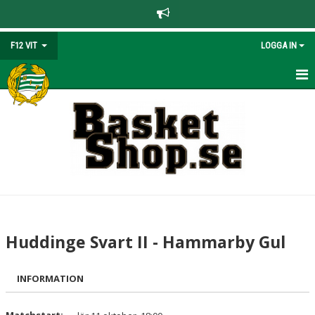
F12 VIT
LOGGA IN
HEM
NYHETER
KALENDER
MATCHER
TRUPPEN
Huddinge Svart II - Hammarby Gul
BILDGALLERI
INFORMATION
LAGINFORMATION
KONTAKT