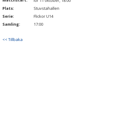
Matchstart:
lör 11 oktober, 18:00
Plats:
Stuvstahallen
Serie:
Flickor U14
Samling:
17:00
<< Tillbaka