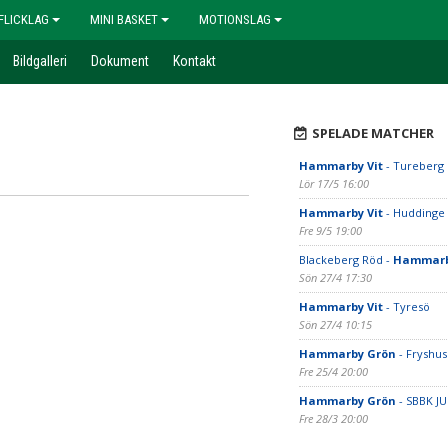
FLICKLAG
MINI BASKET
MOTIONSLAG
Bildgalleri
Dokument
Kontakt
SPELADE MATCHER
Hammarby Vit
- Tureberg
Lör 17/5 16:00
Hammarby Vit
- Huddinge
Fre 9/5 19:00
Blackeberg Röd -
Hammarb
Sön 27/4 17:30
Hammarby Vit
- Tyresö
Sön 27/4 10:15
Hammarby Grön
- Fryshus
Fre 25/4 20:00
Hammarby Grön
- SBBK JU
Fre 28/3 20:00