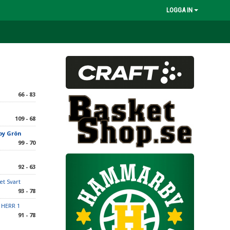
LOGGA IN
66 - 83
109 - 68
y Grön
99 - 70
92 - 63
et Svart
93 - 78
 HERR 1
91 - 78