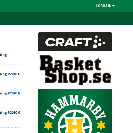
LOGGA IN
ning
ing P2010 G
ing P2010 G
ing P2010 G