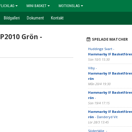
FLICKLAG
MINI BASKET
MOTIONSLAG
Bildgalleri
Dokument
Kontakt
P2010 Grön -
SPELADE MATCHER
Huddinge Svart -
Hammarby IF Basketföre
Sön 10/5 15:30
Viby -
Hammarby IF Basketfören
rön
Mån 20/4 19:30
Hammarby IF Basketfören
rön
-
Sön 19/4 17:15
Hammarby IF Basketfören
rön
- Danderyd Vit
Lör 28/3 13:45
Södertälje -