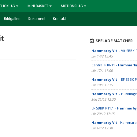
FLICKLAG
MINI BASKET
MOTIONSLAG
Bildgalleri
Dokument
Kontakt
it
SPELADE MATCHER
Hammarby Vit
- Vit SBBK 
Lör 14/2 13:45
Central P10/11 -
Hammarby
Lör 17/1 17:00
Hammarby Vit
- EF SBBK P
Lör 10/1 15:15
Hammarby Vit
- Hudding
Sön 21/12 12:30
EF SBBK P11:1 -
Hammarby 
Lör 20/12 17:15
Hammarby Vit
- Hammarb
Lör 6/12 12:30