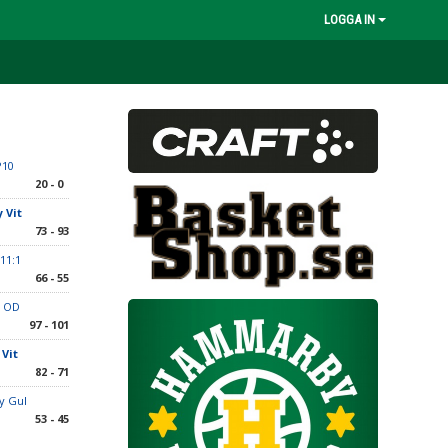
LOGGA IN
P10
20 - 0
 Vit
73 - 93
11:1
66 - 55
e OD
97 - 101
Vit
82 - 71
y Gul
53 - 45