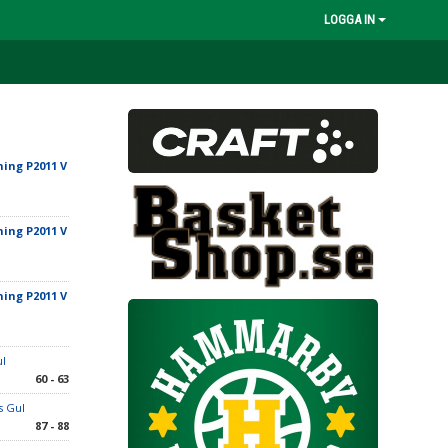
LOGGA IN
ing P2011 V
ing P2011 V
ing P2011 V
ul
60 - 63
s Gul
87 - 88