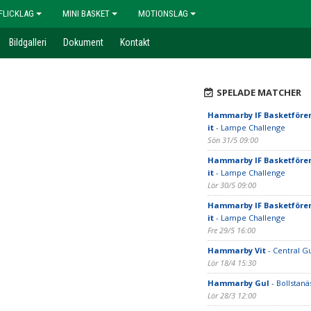
FLICKLAG
MINI BASKET
MOTIONSLAG
Bildgalleri
Dokument
Kontakt
SPELADE MATCHER
Hammarby IF Basketfören
it
- Lampe Challenge
Sön 31/5 09:00
Hammarby IF Basketfören
it
- Lampe Challenge
Lör 30/5 09:00
Hammarby IF Basketfören
it
- Lampe Challenge
Fre 29/5 16:00
Hammarby Vit
- Central G
Lör 18/4 15:30
Hammarby Gul
- Bollstanä
Lör 28/3 12:00