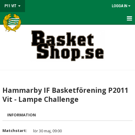
P11 VIT
LOGGA IN
HEM
NYHETER
KALENDER
MATCHER
TRUPPEN
Hammarby IF Basketförening P2011
BILDGALLERI
Vit - Lampe Challenge
DOKUMENT
INFORMATION
KONTAKT
Matchstart:
lör 30 maj, 09:00