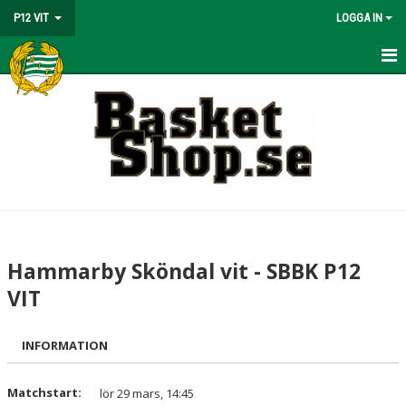
P12 VIT
LOGGA IN
HEM
NYHETER
KALENDER
MATCHER
TRUPPEN
Hammarby Sköndal vit - SBBK P12
BILDGALLERI
VIT
DOKUMENT
INFORMATION
KONTAKT
Matchstart:
lör 29 mars, 14:45