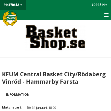
P14 FARSTA
LOGGA IN
HEM
NYHETER
KALENDER
MATCHER
TRUPPEN
KFUM Central Basket City/Rödaberg
BILDGALLERI
Vinröd - Hammarby Farsta
DOKUMENT
INFORMATION
KONTAKT
Matchstart:
lör 31 januari, 18:00