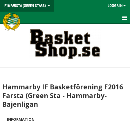
F16 FARSTA (GREEN STARS)
LOGGA IN
HEM
NYHETER
KALENDER
MATCHER
TRUPPEN
Hammarby IF Basketförening F2016
BILDGALLERI
Farsta (Green Sta - Hammarby-
Bajenligan
DOKUMENT
KONTAKT
INFORMATION