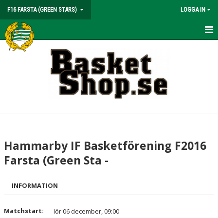
F16 FARSTA (GREEN STARS)
LOGGA IN
HEM
NYHETER
KALENDER
MATCHER
TRUPPEN
Hammarby IF Basketförening F2016
BILDGALLERI
Farsta (Green Sta -
DOKUMENT
INFORMATION
KONTAKT
Matchstart:
lör 06 december, 09:00