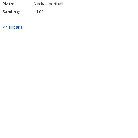
Plats:
Nacka sporthall
Samling:
11:00
HAMMARBY LAMPE CHALLENGE
<< Tillbaka