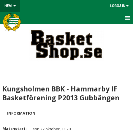
HEM
LOGGA IN
HEM
BÖRJA SPELA
NYHETER
OM KLUBBEN
KONTAKT
Kungsholmen BBK - Hammarby IF
KALENDER
Basketförening P2013 Gubbängen
MATCHER
INFORMATION
VÅRA LAG/TRÄNARE
Matchstart:
sön 27 oktober, 11:20
BASKETLÄGER!