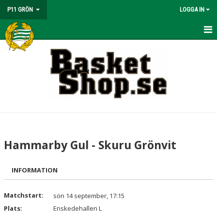
P11 GRÖN
LOGGA IN
HEM
NYHETER
KALENDER
MATCHER
TRUPPEN
Hammarby Gul - Skuru Grönvit
BILDGALLERI
INFORMATION
DOKUMENT
KONTAKT
Matchstart:
sön 14 september, 17:15
Plats:
Enskedehallen L