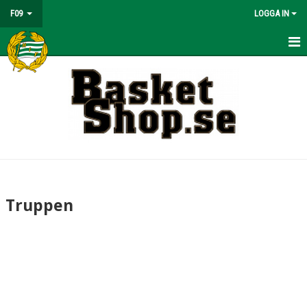
F09
LOGGA IN
HEM
NYHETER
KALENDER
MATCHER
TRUPPEN
Truppen
BILDGALLERI
DOKUMENT
KONTAKT