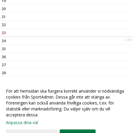
19
20
21
22
23
v.35
24
25
26
27
28
29
30
För att hemsidan ska fungera korrekt använder vi nödvändiga
v.36
31
cookies från SportAdmin. Dessa går inte att stänga av.
Föreningen kan också använda frivilliga cookies, t.ex. för
statistik eller marknadsföring. Du väljer själv om du vill
acceptera dessa.
Anpassa dina val
Cookie-
Gå till