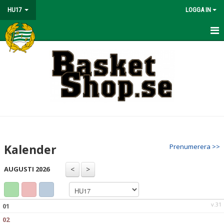
HU17
LOGGA IN
HEM
NYHETER
KALENDER
MATCHER
TRUPPEN
Kalender
Prenumerera >>
BILDGALLERI
AUGUSTI 2026
DOKUMENT
KONTAKT
v.31
01
02