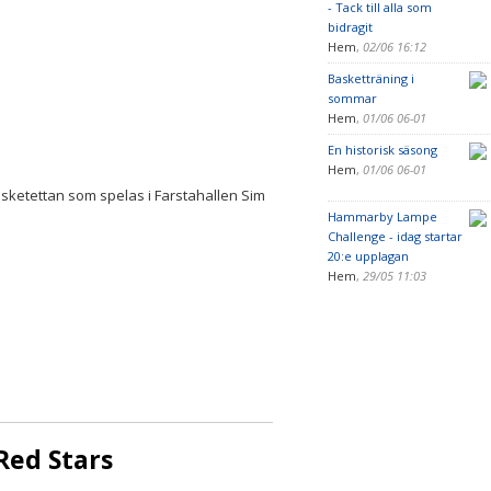
- Tack till alla som
bidragit
Hem
,
02/06 16:12
Basketträning i
sommar
Hem
,
01/06 06-01
En historisk säsong
Hem
,
01/06 06-01
Basketettan som spelas i Farstahallen Sim
Hammarby Lampe
Challenge - idag startar
20:e upplagan
Hem
,
29/05 11:03
Red Stars