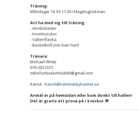
Träning:
Måndagar 16.30-17.30 i Magelugnskolan
Att ha med sig till träning:
- Idrottskläder
- Inomhusskor
- Vattenflaska
- Basketboll (om man har!)
Tränare:
Michael White
076-0257223
mikefunbasketclub60@gmail.com
Kansli -
Kansli@hammarbybasket.se
Anmäl er på hemsidan eller kom direkt till hallen!
Det är gratis att prova på i 3 veckor 🌟