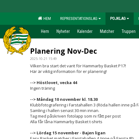
HEM
REPRESENTATIONSLAG
POJKLAG
Hem
Nyheter
Kalender
Matcher
Truppen
Planering Nov-Dec
2025-10-21 15:49
Vilken bra start det varit för Hammarby Basket P17!
Här är viktig information för er planering!
--> Höstlovet, vecka 44
Ingen träning
--> Måndag 10 november kl. 18.30
Klubbfotografering i Farstahallen 3 (Röda hallen inne på Fa
Samling i hallen senast 30 min innan.
Tag med påskriven fotolapp som ni fått per post
Alla får låna Hammarby Basket t-shirts
--> Lördag 15 november - Bajen ligan
Easy Basket matcher i Farstahallen 4 (inne på Farsta IP)