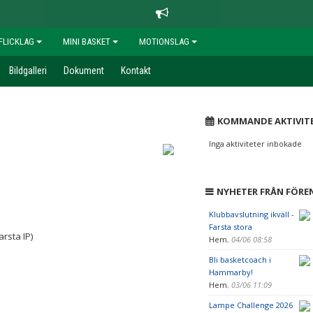
FLICKLAG
MINI BASKET
MOTIONSLAG
Bildgalleri
Dokument
Kontakt
KOMMANDE AKTIVIT
Inga aktiviteter inbokade
NYHETER FRÅN FÖRE
Klubbavslutning ikväll -
Farsta stora
rsta IP)
Hem
,
04/06 08:58
Bli basketcoach i
Hammarby!
Hem
,
03/06 11:09
Lampe Challenge 2026