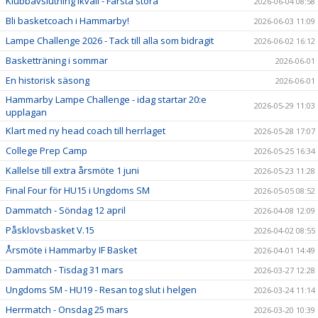
Klubbavslutning ikväll - Farsta stora
2026-06-04 08:58
Bli basketcoach i Hammarby!
2026-06-03 11:09
Lampe Challenge 2026 - Tack till alla som bidragit
2026-06-02 16:12
Basketträning i sommar
2026-06-01
En historisk säsong
2026-06-01
Hammarby Lampe Challenge - idag startar 20:e
2026-05-29 11:03
upplagan
Klart med ny head coach till herrlaget
2026-05-28 17:07
College Prep Camp
2026-05-25 16:34
Kallelse till extra årsmöte 1 juni
2026-05-23 11:28
Final Four för HU15 i Ungdoms SM
2026-05-05 08:52
Dammatch - Söndag 12 april
2026-04-08 12:09
Påsklovsbasket V.15
2026-04-02 08:55
Årsmöte i Hammarby IF Basket
2026-04-01 14:49
Dammatch - Tisdag 31 mars
2026-03-27 12:28
Ungdoms SM - HU19 - Resan tog slut i helgen
2026-03-24 11:14
Herrmatch - Onsdag 25 mars
2026-03-20 10:39