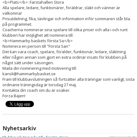
<b>Plats</b>: Farstahallen Stora
Alla spelare, ledare, funktionärer, föräldrar, släkt och vänner är
HAMMARBY LAMPE CHALLENGE
välkomna!
Prisutdelning, fika, tävlingar och information inför sommaren står bla.
på programmet.
Coacherna nominerar sina spelare till olika priser och alla i och runt
klubben har möjlighet att nominera till:
<b>Hammarby baskets första 5a</b>
Nominera en person till "Första 5an"
Det kan vara coach, spelare, förälder, funktionär, ledare, släktning
eller någon annan som gjort en extra ordinär insats för klubben på
något sätt under säsongen.
Maila din nominering med motivering till:
kansli@hammarbybasket.se
Fram till klubbavslutningen så fortsätter alla träningar som vanligt, sista
ordinarie träningsdag är torsdag 27 maj.
Kontakta din coach om du är osäker.
Forza Bajen!
Nyhetsarkiv