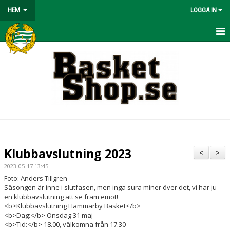
HEM
LOGGA IN
HEM
BÖRJA SPELA
NYHETER
OM KLUBBEN
KONTAKT
Klubbavslutning 2023
<
>
KALENDER
2023-05-17 13:45
Foto: Anders Tillgren
MATCHER
Säsongen är inne i slutfasen, men inga sura miner över det, vi har ju
en klubbavslutning att se fram emot!
<b>Klubbavslutning Hammarby Basket</b>
VÅRA LAG/TRÄNARE
<b>Dag:</b> Onsdag 31 maj
<b>Tid:</b> 18.00, välkomna från 17.30
BASKETLÄGER!