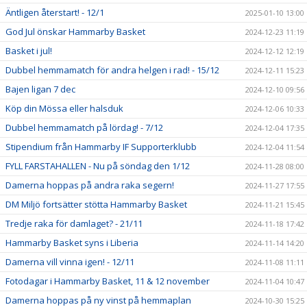
Äntligen återstart! - 12/1
2025-01-10 13:00
God Jul önskar Hammarby Basket
2024-12-23 11:19
Basket i jul!
2024-12-12 12:19
Dubbel hemmamatch för andra helgen i rad! - 15/12
2024-12-11 15:23
Bajen ligan 7 dec
2024-12-10 09:56
Köp din Mössa eller halsduk
2024-12-06 10:33
Dubbel hemmamatch på lördag! - 7/12
2024-12-04 17:35
Stipendium från Hammarby IF Supporterklubb
2024-12-04 11:54
FYLL FARSTAHALLEN - Nu på söndag den 1/12
2024-11-28 08:00
Damerna hoppas på andra raka segern!
2024-11-27 17:55
DM Miljö fortsätter stötta Hammarby Basket
2024-11-21 15:45
Tredje raka för damlaget? - 21/11
2024-11-18 17:42
Hammarby Basket syns i Liberia
2024-11-14 14:20
Damerna vill vinna igen! - 12/11
2024-11-08 11:11
Fotodagar i Hammarby Basket, 11 & 12 november
2024-11-04 10:47
Damerna hoppas på ny vinst på hemmaplan
2024-10-30 15:25