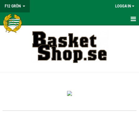
F12 GRÖN
LOGGA IN
HEM
NYHETER
KALENDER
MATCHER
TRUPPEN
BILDGALLERI
DOKUMENT
KONTAKT