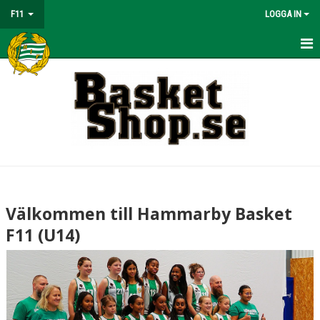
F11
LOGGA IN
HEM
NYHETER
KALENDER
MATCHER
TRUPPEN
Välkommen till Hammarby Basket
BILDGALLERI
F11 (U14)
DOKUMENT
KONTAKT