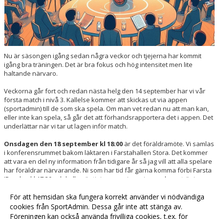
Nu är säsongen igång sedan några veckor och tjejerna har kommit
igång bra träningen. Det är bra fokus och hög intensitet men lite
haltande närvaro.
Veckorna går fort och redan nästa helg den 14 september har vi vår
första match i nivå 3. Kallelse kommer att skickas ut via appen
(sportadmin) till de som ska spela. Om man vet redan nu att man kan,
eller inte kan spela, så går det att förhandsrapportera det i appen. Det
underlättar när vi tar ut lagen inför match.
Onsdagen den 18 september kl 18:00
är det föräldramöte. Vi samlas
i konferensrummet bakom läktaren i Farstahallen Stora. Det kommer
att vara en del ny information från tidigare år så jag vill att alla spelare
har föräldrar närvarande. Ni som har tid får gärna komma förbi Farsta
IP redan kl 17:30 och kolla när tjejerna springer innan deras träning
För att hemsidan ska fungera korrekt använder vi nödvändiga
Behöver ni komplettera med utrustning (matchkläder, skor, boll,
cookies från SportAdmin. Dessa går inte att stänga av.
träningskläder etc) så hittar ni det ni behöver på
Basketshop.se
Föreningen kan också använda frivilliga cookies, t.ex. för