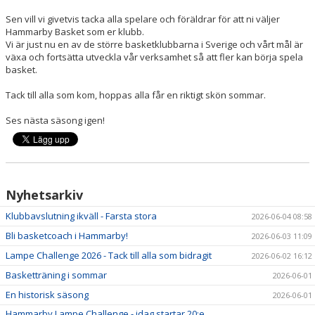
Sen vill vi givetvis tacka alla spelare och föräldrar för att ni väljer
Hammarby Basket som er klubb.
Vi är just nu en av de större basketklubbarna i Sverige och vårt mål är
växa och fortsätta utveckla vår verksamhet så att fler kan börja spela
basket.
Tack till alla som kom, hoppas alla får en riktigt skön sommar.
Ses nästa säsong igen!
Nyhetsarkiv
Klubbavslutning ikväll - Farsta stora
2026-06-04 08:58
Bli basketcoach i Hammarby!
2026-06-03 11:09
Lampe Challenge 2026 - Tack till alla som bidragit
2026-06-02 16:12
Basketträning i sommar
2026-06-01
En historisk säsong
2026-06-01
Hammarby Lampe Challenge - idag startar 20:e