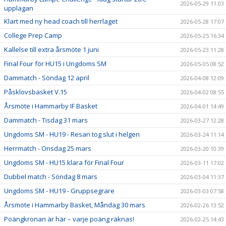
2026-05-29 11:03
upplagan
Klart med ny head coach till herrlaget
2026-05-28 17:07
College Prep Camp
2026-05-25 16:34
Kallelse till extra årsmöte 1 juni
2026-05-23 11:28
Final Four för HU15 i Ungdoms SM
2026-05-05 08:52
Dammatch - Söndag 12 april
2026-04-08 12:09
Påsklovsbasket V.15
2026-04-02 08:55
Årsmöte i Hammarby IF Basket
2026-04-01 14:49
Dammatch - Tisdag 31 mars
2026-03-27 12:28
Ungdoms SM - HU19 - Resan tog slut i helgen
2026-03-24 11:14
Herrmatch - Onsdag 25 mars
2026-03-20 10:39
Ungdoms SM - HU15 klara för Final Four
2026-03-11 17:02
Dubbel match - Söndag 8 mars
2026-03-04 11:37
Ungdoms SM - HU19 - Gruppsegrare
2026-03-03 07:58
Årsmöte i Hammarby Basket, Måndag 30 mars
2026-02-26 13:52
Poängkronan är här – varje poäng räknas!
2026-02-25 14:43