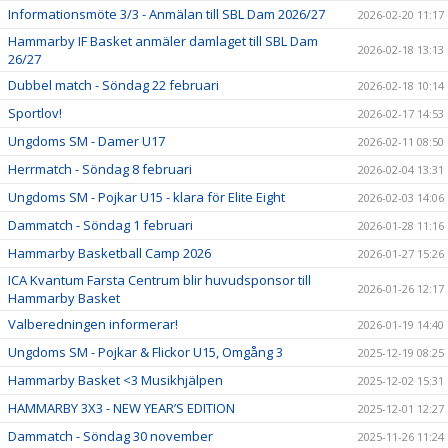
Informationsmöte 3/3 - Anmälan till SBL Dam 2026/27
2026-02-20 11:17
Hammarby IF Basket anmäler damlaget till SBL Dam
2026-02-18 13:13
26/27
Dubbel match - Söndag 22 februari
2026-02-18 10:14
Sportlov!
2026-02-17 14:53
Ungdoms SM - Damer U17
2026-02-11 08:50
Herrmatch - Söndag 8 februari
2026-02-04 13:31
Ungdoms SM - Pojkar U15 - klara för Elite Eight
2026-02-03 14:06
Dammatch - Söndag 1 februari
2026-01-28 11:16
Hammarby Basketball Camp 2026
2026-01-27 15:26
ICA Kvantum Farsta Centrum blir huvudsponsor till
2026-01-26 12:17
Hammarby Basket
Valberedningen informerar!
2026-01-19 14:40
Ungdoms SM - Pojkar & Flickor U15, Omgång 3
2025-12-19 08:25
Hammarby Basket <3 Musikhjälpen
2025-12-02 15:31
HAMMARBY 3X3 - NEW YEAR’S EDITION
2025-12-01 12:27
Dammatch - Söndag 30 november
2025-11-26 11:24