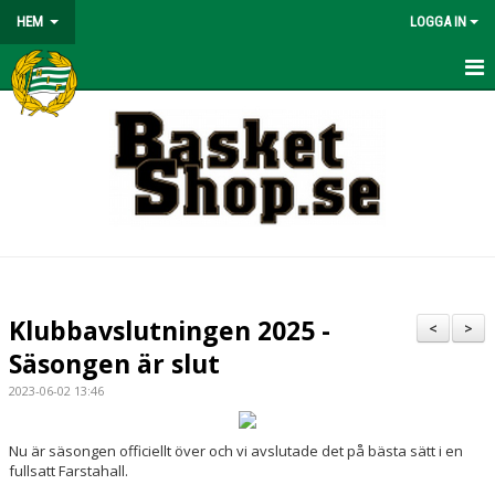
HEM
LOGGA IN
HEM
BÖRJA SPELA
NYHETER
OM KLUBBEN
KONTAKT
Klubbavslutningen 2025 -
<
>
KALENDER
Säsongen är slut
2023-06-02 13:46
MATCHER
VÅRA LAG/TRÄNARE
Nu är säsongen officiellt över och vi avslutade det på bästa sätt i en
fullsatt Farstahall.
BASKETLÄGER!