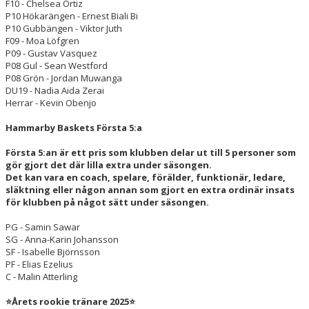
F10 - Chelsea Ortiz
P10 Hökarängen - Ernest Biali Bi
P10 Gubbängen - Viktor Juth
F09 - Moa Löfgren
P09 - Gustav Vasquez
P08 Gul - Sean Westford
P08 Grön - Jordan Muwanga
DU19 - Nadia Aida Zerai
Herrar - Kevin Obenjo
Hammarby Baskets Första 5:a
Första 5:an är ett pris som klubben delar ut till 5 personer som
gör gjort det där lilla extra under säsongen.
Det kan vara en coach, spelare, förälder, funktionär, ledare,
släktning eller någon annan som gjort en extra ordinär insats
för klubben på något sätt under säsongen.
PG - Samin Sawar
SG - Anna-Karin Johansson
SF - Isabelle Björnsson
PF - Elias Ezelius
C - Malin Atterling
⭐Årets rookie tränare 2025⭐