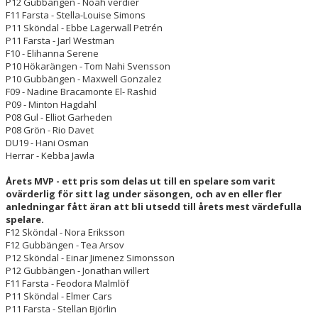
P12 Gubbängen - Noah verdier
F11 Farsta - Stella-Louise Simons
P11 Sköndal - Ebbe Lagerwall Petrén
P11 Farsta - Jarl Westman
F10 - Elihanna Serene
P10 Hökarängen - Tom Nahi Svensson
P10 Gubbängen - Maxwell Gonzalez
F09 - Nadine Bracamonte El- Rashid
P09 - Minton Hagdahl
P08 Gul - Elliot Garheden
P08 Grön - Rio Davet
DU19 - Hani Osman
Herrar - Kebba Jawla
Årets MVP - ett pris som delas ut till en spelare som varit
ovärderlig för sitt lag under säsongen, och av en eller fler
anledningar fått äran att bli utsedd till årets mest värdefulla
spelare.
F12 Sköndal - Nora Eriksson
F12 Gubbängen - Tea Arsov
P12 Sköndal - Einar Jimenez Simonsson
P12 Gubbängen - Jonathan willert
F11 Farsta - Feodora Malmlöf
P11 Sköndal - Elmer Cars
P11 Farsta - Stellan Björlin