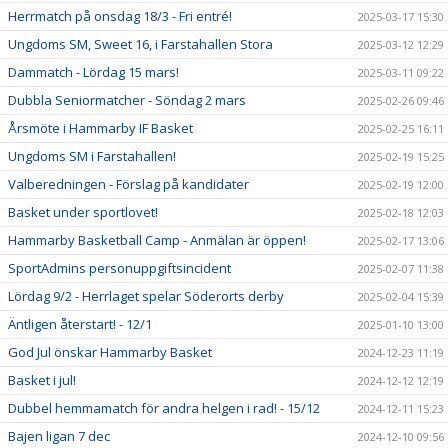
Herrmatch på onsdag 18/3 - Fri entré!
2025-03-17 15:30
Ungdoms SM, Sweet 16, i Farstahallen Stora
2025-03-12 12:29
Dammatch - Lördag 15 mars!
2025-03-11 09:22
Dubbla Seniormatcher - Söndag 2 mars
2025-02-26 09:46
Årsmöte i Hammarby IF Basket
2025-02-25 16:11
Ungdoms SM i Farstahallen!
2025-02-19 15:25
Valberedningen - Förslag på kandidater
2025-02-19 12:00
Basket under sportlovet!
2025-02-18 12:03
Hammarby Basketball Camp - Anmälan är öppen!
2025-02-17 13:06
SportAdmins personuppgiftsincident
2025-02-07 11:38
Lördag 9/2 - Herrlaget spelar Söderorts derby
2025-02-04 15:39
Äntligen återstart! - 12/1
2025-01-10 13:00
God Jul önskar Hammarby Basket
2024-12-23 11:19
Basket i jul!
2024-12-12 12:19
Dubbel hemmamatch för andra helgen i rad! - 15/12
2024-12-11 15:23
Bajen ligan 7 dec
2024-12-10 09:56