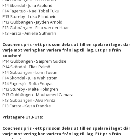
F14 Sköndal - Julia Asplund
F14 Fagersjö - Nael Tobel Tuku
P13 Stureby - Luka Pilindavic
P13 Gubbängen - Jayden Arnold
F13 Gubbängen - Elsa van der Haar
F13 Farsta - Amielle Sutherlin
Coachens pris - ett pris som delas ut till en spelare i laget där
varje motivering kan variera från lag till lag. Ett pris från
coachen!
P14 Gubbängen - Saiprem Gudise
P14 Sköndal - Elias Palmö
F14 Gubbängen - Lorin Tosun
F14 Sköndal - Julie Wahlström
F14 Fagersjö - Sofia Enayat
P13 Stureby - Malte Holmgren
P13 Gubbängen - Mouhamed Camara
F13 Gubbängen - Alva Printz
F13 Farsta - Kajsa Francke
Pristagare U13-U19:
Coachens pris - ett pris som delas ut till en spelare i laget där
varje motivering kan variera från lag till lag. Ett pris från