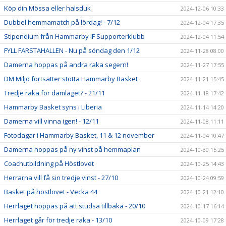
Köp din Mössa eller halsduk
2024-12-06 10:33
Dubbel hemmamatch på lördag! - 7/12
2024-12-04 17:35
Stipendium från Hammarby IF Supporterklubb
2024-12-04 11:54
FYLL FARSTAHALLEN - Nu på söndag den 1/12
2024-11-28 08:00
Damerna hoppas på andra raka segern!
2024-11-27 17:55
DM Miljö fortsätter stötta Hammarby Basket
2024-11-21 15:45
Tredje raka för damlaget? - 21/11
2024-11-18 17:42
Hammarby Basket syns i Liberia
2024-11-14 14:20
Damerna vill vinna igen! - 12/11
2024-11-08 11:11
Fotodagar i Hammarby Basket, 11 & 12 november
2024-11-04 10:47
Damerna hoppas på ny vinst på hemmaplan
2024-10-30 15:25
Coachutbildning på Höstlovet
2024-10-25 14:43
Herrarna vill få sin tredje vinst - 27/10
2024-10-24 09:59
Basket på höstlovet - Vecka 44
2024-10-21 12:10
Herrlaget hoppas på att studsa tillbaka - 20/10
2024-10-17 16:14
Herrlaget går för tredje raka - 13/10
2024-10-09 17:28