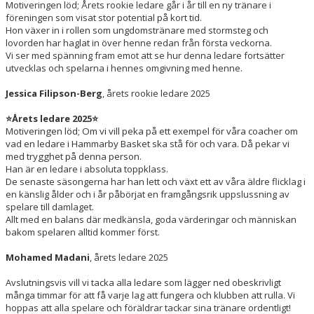
Motiveringen löd; Årets rookie ledare går i år till en ny tränare i
föreningen som visat stor potential på kort tid.
Hon växer in i rollen som ungdomstränare med stormsteg och
lovorden har haglat in över henne redan från första veckorna.
Vi ser med spänning fram emot att se hur denna ledare fortsätter
utvecklas och spelarna i hennes omgivning med henne.
Jessica Filipson-Berg
, årets rookie ledare 2025
⭐Årets ledare 2025⭐
Motiveringen löd; Om vi vill peka på ett exempel för våra coacher om
vad en ledare i Hammarby Basket ska stå för och vara. Då pekar vi
med trygghet på denna person.
Han är en ledare i absoluta toppklass.
De senaste säsongerna har han lett och växt ett av våra äldre flicklag i
en känslig ålder och i år påbörjat en framgångsrik uppslussning av
spelare till damlaget.
Allt med en balans där medkänsla, goda värderingar och människan
bakom spelaren alltid kommer först.
Mohamed Madani
, årets ledare 2025
Avslutningsvis vill vi tacka alla ledare som lägger ned obeskrivligt
många timmar för att få varje lag att fungera och klubben att rulla. Vi
hoppas att alla spelare och föräldrar tackar sina tränare ordentligt!