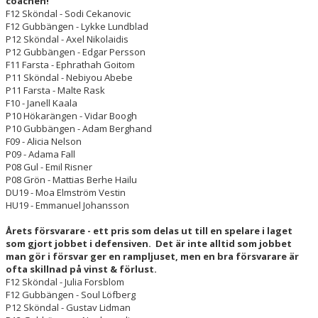
coachen!
F12 Sköndal - Sodi Cekanovic
F12 Gubbängen - Lykke Lundblad
P12 Sköndal - Axel Nikolaidis
P12 Gubbängen - Edgar Persson
F11 Farsta - Ephrathah Goitom
P11 Sköndal - Nebiyou Abebe
P11 Farsta - Malte Rask
F10 - Janell Kaala
P10 Hökarängen - Vidar Boogh
P10 Gubbängen - Adam Berghand
F09 - Alicia Nelson
P09 - Adama Fall
P08 Gul - Emil Risner
P08 Grön - Mattias Berhe Hailu
DU19 - Moa Elmström Vestin
HU19 - Emmanuel Johansson
Årets försvarare - ett pris som delas ut till en spelare i laget
som gjort jobbet i defensiven. Det är inte alltid som jobbet
man gör i försvar ger en rampljuset, men en bra försvarare är
ofta skillnad på vinst & förlust.
F12 Sköndal - Julia Forsblom
F12 Gubbängen - Soul Löfberg
P12 Sköndal - Gustav Lidman