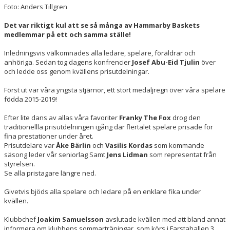
Foto: Anders Tillgren
HAMMARBY LAMPE CHALLENGE
Det var riktigt kul att se så många av Hammarby Baskets
medlemmar på ett och samma ställe!
Inledningsvis välkomnades alla ledare, spelare, föräldrar och
anhöriga. Sedan tog dagens konfrencier
Josef Abu-Eid Tjulin
över
och ledde oss genom kvällens prisutdelningar.
Först ut var våra yngsta stjärnor, ett stort medaljregn över våra spelare
födda 2015-2019!
Efter lite dans av allas våra favoriter
Franky The Fox
drog den
traditionellla prisutdelningen igång där flertalet spelare prisade för
fina prestationer under året.
Prisutdelare var
Åke Bärlin
och
Vasilis Kordas
som kommande
säsong leder vår seniorlag Samt
Jens Lidman
som representat från
styrelsen.
Se alla pristagare längre ned.
Givetvis bjöds alla spelare och ledare på en enklare fika under
kvällen.
Klubbchef
Joakim Samuelsson
avslutade kvällen med att bland annat
informera om klubbens sommarträningar, som körs i Farstahallen 3