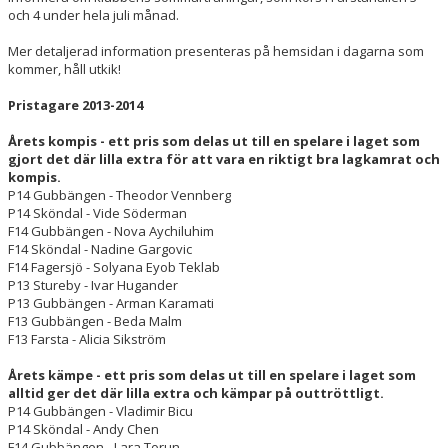
och 4 under hela juli månad.
Mer detaljerad information presenteras på hemsidan i dagarna som
kommer, håll utkik!
Pristagare 2013-2014
Årets kompis - ett pris som delas ut till en spelare i laget som
gjort det där lilla extra för att vara en riktigt bra lagkamrat och
kompis.
P14 Gubbängen - Theodor Vennberg
P14 Sköndal - Vide Söderman
F14 Gubbängen - Nova Aychiluhim
F14 Sköndal - Nadine Gargovic
F14 Fagersjö - Solyana Eyob Teklab
P13 Stureby - Ivar Hugander
P13 Gubbängen - Arman Karamati
F13 Gubbängen - Beda Malm
F13 Farsta - Alicia Sikström
Årets kämpe - ett pris som delas ut till en spelare i laget som
alltid ger det där lilla extra och kämpar på outtröttligt.
P14 Gubbängen - Vladimir Bicu
P14 Sköndal - Andy Chen
F14 Gubbängen - Lara Torun