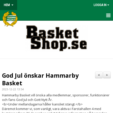
HEM
LOGGA IN
HEM
BÖRJA SPELA
NYHETER
OM KLUBBEN
KONTAKT
God Jul önskar Hammarby
<
>
KALENDER
Basket
2023-12-22 13:54
MATCHER
Hammarby Basket vill önska alla medlemmar, sponsorer, funktionärer
och fans God Jul och Gott Nytt År.
VÅRA LAG/TRÄNARE
<b>Under mellandagarna håller kansliet stängt.</b>
Däremot kommer vi, som vanligt, vara aktiva i Farstahallen 4 med
BASKETLÄGER!