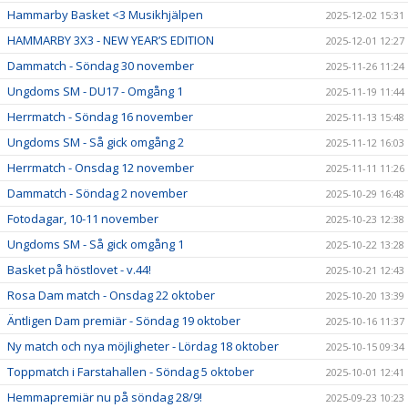
Hammarby Basket <3 Musikhjälpen
2025-12-02 15:31
HAMMARBY 3X3 - NEW YEAR’S EDITION
2025-12-01 12:27
Dammatch - Söndag 30 november
2025-11-26 11:24
Ungdoms SM - DU17 - Omgång 1
2025-11-19 11:44
Herrmatch - Söndag 16 november
2025-11-13 15:48
Ungdoms SM - Så gick omgång 2
2025-11-12 16:03
Herrmatch - Onsdag 12 november
2025-11-11 11:26
Dammatch - Söndag 2 november
2025-10-29 16:48
Fotodagar, 10-11 november
2025-10-23 12:38
Ungdoms SM - Så gick omgång 1
2025-10-22 13:28
Basket på höstlovet - v.44!
2025-10-21 12:43
Rosa Dam match - Onsdag 22 oktober
2025-10-20 13:39
Äntligen Dam premiär - Söndag 19 oktober
2025-10-16 11:37
Ny match och nya möjligheter - Lördag 18 oktober
2025-10-15 09:34
Toppmatch i Farstahallen - Söndag 5 oktober
2025-10-01 12:41
Hemmapremiär nu på söndag 28/9!
2025-09-23 10:23