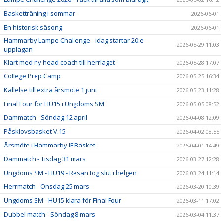
Basketträning i sommar
2026-06-01
En historisk säsong
2026-06-01
Hammarby Lampe Challenge - idag startar 20:e
2026-05-29 11:03
upplagan
Klart med ny head coach till herrlaget
2026-05-28 17:07
College Prep Camp
2026-05-25 16:34
Kallelse till extra årsmöte 1 juni
2026-05-23 11:28
Final Four för HU15 i Ungdoms SM
2026-05-05 08:52
Dammatch - Söndag 12 april
2026-04-08 12:09
Påsklovsbasket V.15
2026-04-02 08:55
Årsmöte i Hammarby IF Basket
2026-04-01 14:49
Dammatch - Tisdag 31 mars
2026-03-27 12:28
Ungdoms SM - HU19 - Resan tog slut i helgen
2026-03-24 11:14
Herrmatch - Onsdag 25 mars
2026-03-20 10:39
Ungdoms SM - HU15 klara för Final Four
2026-03-11 17:02
Dubbel match - Söndag 8 mars
2026-03-04 11:37