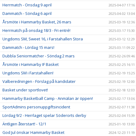
Herrmatch - Onsdag 9 april
2025-04-07 17:16
Dammatch - Söndag 6 april
2025-04-02 13:04
Årsmöte i Hammarby Basket, 26 mars
2025-03-19 12:36
Herrmatch på onsdag 18/3 - Fri entré!
2025-03-17 15:30
Ungdoms SM, Sweet 16, i Farstahallen Stora
2025-03-12 12:29
Dammatch - Lördag 15 mars!
2025-03-11 09:22
Dubbla Seniormatcher - Söndag 2 mars
2025-02-26 09:46
Årsmöte i Hammarby IF Basket
2025-02-25 16:11
Ungdoms SM i Farstahallen!
2025-02-19 15:25
Valberedningen - Förslag på kandidater
2025-02-19 12:00
Basket under sportlovet!
2025-02-18 12:03
Hammarby Basketball Camp - Anmälan är öppen!
2025-02-17 13:06
SportAdmins personuppgiftsincident
2025-02-07 11:38
Lördag 9/2 - Herrlaget spelar Söderorts derby
2025-02-04 15:39
Äntligen återstart! - 12/1
2025-01-10 13:00
God Jul önskar Hammarby Basket
2024-12-23 11:19