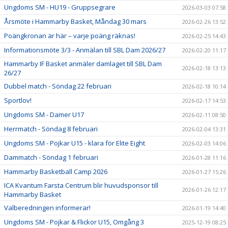
Ungdoms SM - HU19 - Gruppsegrare
2026-03-03 07:58
Årsmöte i Hammarby Basket, Måndag 30 mars
2026-02-26 13:52
Poängkronan är här – varje poäng räknas!
2026-02-25 14:43
Informationsmöte 3/3 - Anmälan till SBL Dam 2026/27
2026-02-20 11:17
Hammarby IF Basket anmäler damlaget till SBL Dam
2026-02-18 13:13
26/27
Dubbel match - Söndag 22 februari
2026-02-18 10:14
Sportlov!
2026-02-17 14:53
Ungdoms SM - Damer U17
2026-02-11 08:50
Herrmatch - Söndag 8 februari
2026-02-04 13:31
Ungdoms SM - Pojkar U15 - klara för Elite Eight
2026-02-03 14:06
Dammatch - Söndag 1 februari
2026-01-28 11:16
Hammarby Basketball Camp 2026
2026-01-27 15:26
ICA Kvantum Farsta Centrum blir huvudsponsor till
2026-01-26 12:17
Hammarby Basket
Valberedningen informerar!
2026-01-19 14:40
Ungdoms SM - Pojkar & Flickor U15, Omgång 3
2025-12-19 08:25