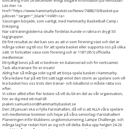
lovträning from 26 december enligt tidigare information på hemsidan.
Läs mer <a
href="https://www.hammarbybasket.se/News/7488210/Basket-pa-
HAMMARBY LAMPE CHALLENGE
jullovet-" target="_blank">HÄR!</a>
Säsongen började, som vanligt, med Hammarby Basketball Camp i
Enköping.
När väl träningstiderna skulle fördelas kunde vi räkna in drygt 50
lag/grupper.
Ett fint resultat av det kan ses av att vi som förening växt och det är
många söker sig till oss för att spela basket eller supporta oss på olika
sätt. Vi fortsätter växa som förening och är 1187 (951) officiella
medlemmar.
Ett tydligt bevis på att vi bedriver en balanserad och fin verksamet.
Tack alla tränare för er insats!
Aldrig har så många sökt sig till att börja spela basket i Hammarby.
Våra ledare har på ett fint sätt tagit emot den storm av spelare som vill
lira basket hos oss trots den tränar- och lokalbrist vi måste rätta oss
efter.
Vi söker alltid efter fler ledare så vill du bli en del av vår organisation,
hör av dig med ett mail till:
joakim.samuelsson@hammarbybasket.se
Den 28 januari ska vi Fylla Farstahallen, då vill vi att ALLA våra spelare
och medlemmar kommer och hejar på våra seniorlag i Farstahallen!
Planeringen inför klubbens ungdomsturnering, Lampe Challenge, och
många lag har redan hört av sig och vill delta. Boka upp helgen 24-26