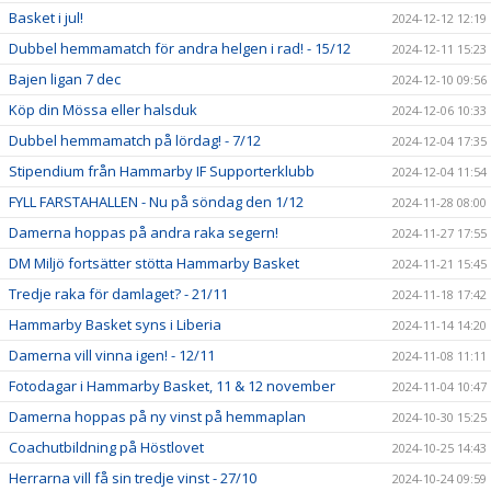
Basket i jul!
2024-12-12 12:19
Dubbel hemmamatch för andra helgen i rad! - 15/12
2024-12-11 15:23
Bajen ligan 7 dec
2024-12-10 09:56
Köp din Mössa eller halsduk
2024-12-06 10:33
Dubbel hemmamatch på lördag! - 7/12
2024-12-04 17:35
Stipendium från Hammarby IF Supporterklubb
2024-12-04 11:54
FYLL FARSTAHALLEN - Nu på söndag den 1/12
2024-11-28 08:00
Damerna hoppas på andra raka segern!
2024-11-27 17:55
DM Miljö fortsätter stötta Hammarby Basket
2024-11-21 15:45
Tredje raka för damlaget? - 21/11
2024-11-18 17:42
Hammarby Basket syns i Liberia
2024-11-14 14:20
Damerna vill vinna igen! - 12/11
2024-11-08 11:11
Fotodagar i Hammarby Basket, 11 & 12 november
2024-11-04 10:47
Damerna hoppas på ny vinst på hemmaplan
2024-10-30 15:25
Coachutbildning på Höstlovet
2024-10-25 14:43
Herrarna vill få sin tredje vinst - 27/10
2024-10-24 09:59