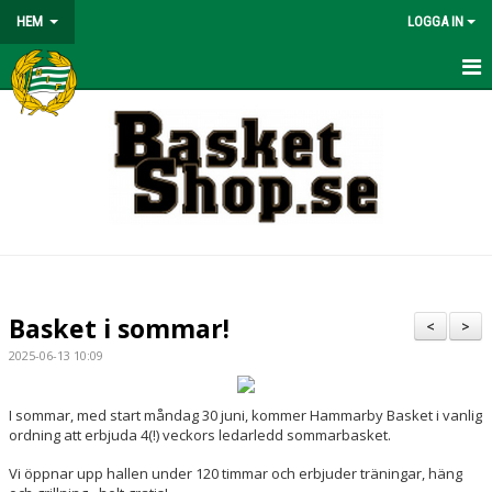
HEM
LOGGA IN
HEM
BÖRJA SPELA
NYHETER
OM KLUBBEN
KONTAKT
Basket i sommar!
<
>
KALENDER
2025-06-13 10:09
MATCHER
I sommar, med start måndag 30 juni, kommer Hammarby Basket i vanlig
ordning att erbjuda 4(!) veckors ledarledd sommarbasket.
VÅRA LAG/TRÄNARE
Vi öppnar upp hallen under 120 timmar och erbjuder träningar, häng
BASKETLÄGER!