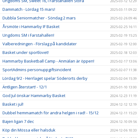
Ungdoms SM, Sweet 16, i Farstahallen Stora
2025-03-12 12:29
Dammatch - Lördag 15 mars!
2025-03-11 09:22
Dubbla Seniormatcher - Söndag 2 mars
2025-02-26 09:46
Årsmöte i Hammarby IF Basket
2025-02-25 16:11
Ungdoms SM i Farstahallen!
2025-02-19 15:25
Valberedningen - Förslag på kandidater
2025-02-19 12:00
Basket under sportlovet!
2025-02-18 12:03
Hammarby Basketball Camp - Anmälan är öppen!
2025-02-17 13:06
SportAdmins personuppgiftsincident
2025-02-07 11:38
Lördag 9/2 - Herrlaget spelar Söderorts derby
2025-02-04 15:39
Äntligen återstart! - 12/1
2025-01-10 13:00
God Jul önskar Hammarby Basket
2024-12-23 11:19
Basket i jul!
2024-12-12 12:19
Dubbel hemmamatch för andra helgen i rad! - 15/12
2024-12-11 15:23
Bajen ligan 7 dec
2024-12-10 09:56
Köp din Mössa eller halsduk
2024-12-06 10:33