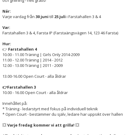
och grillning - helt gratis!
När:
HAMMARBY LAMPE CHALLENGE
Varje vardag från
30 juni
till
25 juli
i Farstahallen 3 & 4
Var:
Farstahallen 3 & 4, Farsta IP (Farstaängsvägen 14, 123 46 Farsta)
Hur:
👉
Farstahallen 4
10.00 - 11.00 Träning | Girls Only 2014-2009
11.00 - 12.00 Träning | 2014 - 2012
12.00 - 13.00 Träning | 2011 - 2009
13.00-16.00 Open Court - alla åldrar
👉Farstahallen 3
10.00 - 16.00 Open Court - alla åldrar
Innehållet på:
* Träning - ledarstyrt med fokus på individuell teknik
* Open Court - bestämmer du själv, ledare har uppsikt över hallen
💥
Varje fredag kommer vi att grilla!
💥