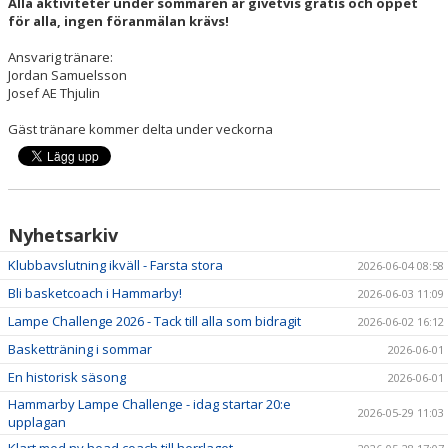
Alla aktiviteter under sommaren är givetvis gratis och öppet
för alla, ingen föranmälan krävs!
Ansvarig tränare:
Jordan Samuelsson
Josef AE Thjulin
Gäst tränare kommer delta under veckorna
Nyhetsarkiv
Klubbavslutning ikväll - Farsta stora
2026-06-04 08:58
Bli basketcoach i Hammarby!
2026-06-03 11:09
Lampe Challenge 2026 - Tack till alla som bidragit
2026-06-02 16:12
Basketträning i sommar
2026-06-01
En historisk säsong
2026-06-01
Hammarby Lampe Challenge - idag startar 20:e
2026-05-29 11:03
upplagan
Klart med ny head coach till herrlaget