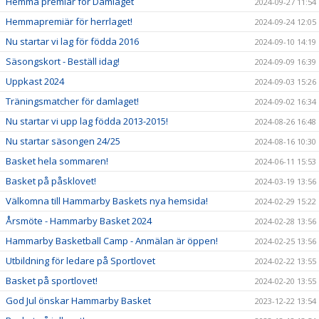
Hemma premiär för Damlaget
2024-09-27 11:54
Hemmapremiär för herrlaget!
2024-09-24 12:05
Nu startar vi lag för födda 2016
2024-09-10 14:19
Säsongskort - Beställ idag!
2024-09-09 16:39
Uppkast 2024
2024-09-03 15:26
Träningsmatcher för damlaget!
2024-09-02 16:34
Nu startar vi upp lag födda 2013-2015!
2024-08-26 16:48
Nu startar säsongen 24/25
2024-08-16 10:30
Basket hela sommaren!
2024-06-11 15:53
Basket på påsklovet!
2024-03-19 13:56
Välkomna till Hammarby Baskets nya hemsida!
2024-02-29 15:22
Årsmöte - Hammarby Basket 2024
2024-02-28 13:56
Hammarby Basketball Camp - Anmälan är öppen!
2024-02-25 13:56
Utbildning för ledare på Sportlovet
2024-02-22 13:55
Basket på sportlovet!
2024-02-20 13:55
God Jul önskar Hammarby Basket
2023-12-22 13:54