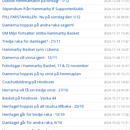
Dubbel hemmamatch på lördag! - 7/12
2024-12-04 17:35
Stipendium från Hammarby IF Supporterklubb
2024-12-04 11:54
FYLL FARSTAHALLEN - Nu på söndag den 1/12
2024-11-28 08:00
Damerna hoppas på andra raka segern!
2024-11-27 17:55
DM Miljö fortsätter stötta Hammarby Basket
2024-11-21 15:45
Tredje raka för damlaget? - 21/11
2024-11-18 17:42
Hammarby Basket syns i Liberia
2024-11-14 14:20
Damerna vill vinna igen! - 12/11
2024-11-08 11:11
Fotodagar i Hammarby Basket, 11 & 12 november
2024-11-04 10:47
Damerna hoppas på ny vinst på hemmaplan
2024-10-30 15:25
Coachutbildning på Höstlovet
2024-10-25 14:43
Herrarna vill få sin tredje vinst - 27/10
2024-10-24 09:59
Basket på höstlovet - Vecka 44
2024-10-21 12:10
Herrlaget hoppas på att studsa tillbaka - 20/10
2024-10-17 16:14
Herrlaget går för tredje raka - 13/10
2024-10-09 17:28
Damlaget går för andra raka, 6/10
2024-10-02 11:31