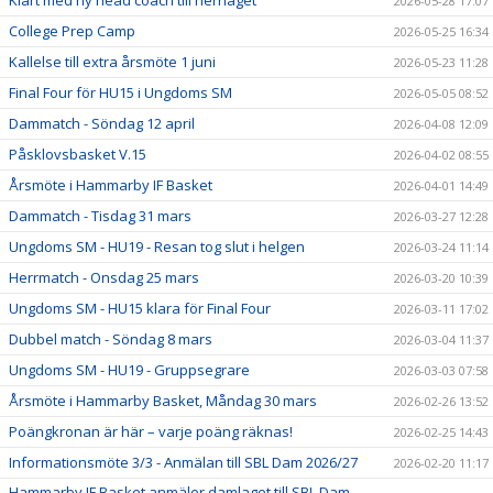
2026-05-28 17:07
College Prep Camp
2026-05-25 16:34
Kallelse till extra årsmöte 1 juni
2026-05-23 11:28
Final Four för HU15 i Ungdoms SM
2026-05-05 08:52
Dammatch - Söndag 12 april
2026-04-08 12:09
Påsklovsbasket V.15
2026-04-02 08:55
Årsmöte i Hammarby IF Basket
2026-04-01 14:49
Dammatch - Tisdag 31 mars
2026-03-27 12:28
Ungdoms SM - HU19 - Resan tog slut i helgen
2026-03-24 11:14
Herrmatch - Onsdag 25 mars
2026-03-20 10:39
Ungdoms SM - HU15 klara för Final Four
2026-03-11 17:02
Dubbel match - Söndag 8 mars
2026-03-04 11:37
Ungdoms SM - HU19 - Gruppsegrare
2026-03-03 07:58
Årsmöte i Hammarby Basket, Måndag 30 mars
2026-02-26 13:52
Poängkronan är här – varje poäng räknas!
2026-02-25 14:43
Informationsmöte 3/3 - Anmälan till SBL Dam 2026/27
2026-02-20 11:17
Hammarby IF Basket anmäler damlaget till SBL Dam