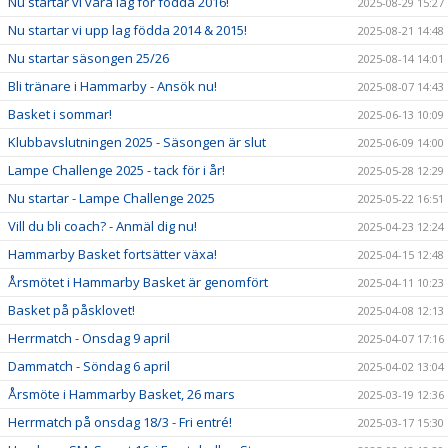
Nu startar vi våra lag för födda 2016!
2025-08-29 15:27
Nu startar vi upp lag födda 2014 & 2015!
2025-08-21 14:48
Nu startar säsongen 25/26
2025-08-14 14:01
Bli tränare i Hammarby - Ansök nu!
2025-08-07 14:43
Basket i sommar!
2025-06-13 10:09
Klubbavslutningen 2025 - Säsongen är slut
2025-06-09 14:00
Lampe Challenge 2025 - tack för i år!
2025-05-28 12:29
Nu startar - Lampe Challenge 2025
2025-05-22 16:51
Vill du bli coach? - Anmäl dig nu!
2025-04-23 12:24
Hammarby Basket fortsätter växa!
2025-04-15 12:48
Årsmötet i Hammarby Basket är genomfört
2025-04-11 10:23
Basket på påsklovet!
2025-04-08 12:13
Herrmatch - Onsdag 9 april
2025-04-07 17:16
Dammatch - Söndag 6 april
2025-04-02 13:04
Årsmöte i Hammarby Basket, 26 mars
2025-03-19 12:36
Herrmatch på onsdag 18/3 - Fri entré!
2025-03-17 15:30