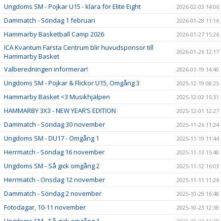
Ungdoms SM - Pojkar U15 - klara för Elite Eight
2026-02-03 14:06
Dammatch - Söndag 1 februari
2026-01-28 11:16
Hammarby Basketball Camp 2026
2026-01-27 15:26
ICA Kvantum Farsta Centrum blir huvudsponsor till
2026-01-26 12:17
Hammarby Basket
Valberedningen informerar!
2026-01-19 14:40
Ungdoms SM - Pojkar & Flickor U15, Omgång 3
2025-12-19 08:25
Hammarby Basket <3 Musikhjälpen
2025-12-02 15:31
HAMMARBY 3X3 - NEW YEAR’S EDITION
2025-12-01 12:27
Dammatch - Söndag 30 november
2025-11-26 11:24
Ungdoms SM - DU17 - Omgång 1
2025-11-19 11:44
Herrmatch - Söndag 16 november
2025-11-13 15:48
Ungdoms SM - Så gick omgång 2
2025-11-12 16:03
Herrmatch - Onsdag 12 november
2025-11-11 11:26
Dammatch - Söndag 2 november
2025-10-29 16:48
Fotodagar, 10-11 november
2025-10-23 12:38
Ungdoms SM - Så gick omgång 1