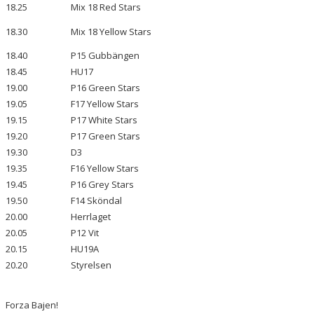
18.25
Mix 18 Red Stars
18.30
Mix 18 Yellow Stars
18.40
P15 Gubbängen
18.45
HU17
19.00
P16 Green Stars
19.05
F17 Yellow Stars
19.15
P17 White Stars
19.20
P17 Green Stars
19.30
D3
19.35
F16 Yellow Stars
19.45
P16 Grey Stars
19.50
F14 Sköndal
20.00
Herrlaget
20.05
P12 Vit
20.15
HU19A
20.20
Styrelsen
Forza Bajen!