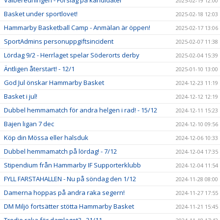
2025-02-19 12:00
Basket under sportlovet!
2025-02-18 12:03
Hammarby Basketball Camp - Anmälan är öppen!
2025-02-17 13:06
SportAdmins personuppgiftsincident
2025-02-07 11:38
Lördag 9/2 - Herrlaget spelar Söderorts derby
2025-02-04 15:39
Äntligen återstart! - 12/1
2025-01-10 13:00
God Jul önskar Hammarby Basket
2024-12-23 11:19
Basket i jul!
2024-12-12 12:19
Dubbel hemmamatch för andra helgen i rad! - 15/12
2024-12-11 15:23
Bajen ligan 7 dec
2024-12-10 09:56
Köp din Mössa eller halsduk
2024-12-06 10:33
Dubbel hemmamatch på lördag! - 7/12
2024-12-04 17:35
Stipendium från Hammarby IF Supporterklubb
2024-12-04 11:54
FYLL FARSTAHALLEN - Nu på söndag den 1/12
2024-11-28 08:00
Damerna hoppas på andra raka segern!
2024-11-27 17:55
DM Miljö fortsätter stötta Hammarby Basket
2024-11-21 15:45
Tredje raka för damlaget? - 21/11