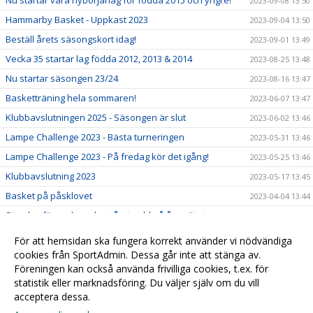
2023-09-08 13:50
Hammarby Basket - Uppkast 2023
2023-09-04 13:50
Beställ årets säsongskort idag!
2023-09-01 13:49
Vecka 35 startar lag födda 2012, 2013 & 2014
2023-08-25 13:48
Nu startar säsongen 23/24
2023-08-16 13:47
Basketträning hela sommaren!
2023-06-07 13:47
Klubbavslutningen 2025 - Säsongen är slut
2023-06-02 13:46
Lampe Challenge 2023 - Bästa turneringen
2023-05-31 13:46
Lampe Challenge 2023 - På fredag kör det igång!
2023-05-25 13:46
Klubbavslutning 2023
2023-05-17 13:45
Basket på påsklovet
2023-04-04 13:44
Styrelse för verksamhetsåret vald på årsmötet
2023-03-31 13:44
Hammarby Basketball Camp - Anmälan är öppen!
2023-02-24 13:43
För att hemsidan ska fungera korrekt använder vi nödvändiga
Basket på sportlovet
cookies från SportAdmin. Dessa går inte att stänga av.
2023-02-21 13:42
Föreningen kan också använda frivilliga cookies, t.ex. för
Årsmöte - Hammarby Basket 2023
2023-02-20 13:41
statistik eller marknadsföring. Du väljer själv om du vill
acceptera dessa.