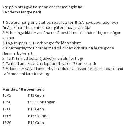
Var på plats i god tid innan er schemalagda tid!
Se tiderna längre ned!
HAMMARBY LAMPE CHALLENGE
1. Spelare har gröna ställ och basketskor. INGA huvudbonader och
"måste man" ha t-shirt under gäller endast vit tröja!
2. Vi har inga kläder att låna ut så beställ matchkläder idag om någon
saknar!
3. Lag/grupper 2017 och yngre får låna t-shirts
4. Coacher/lagföräldrar är med på bilden och ska ha årets gröna
Hammarby t-shirt
5. Ta INTE med bollar (ljudvolymen blir för hög)
6. Ta med underskrivna lappar till hallen (Express bild)
7. Vi kommer sälja Hammarby halsdukar/mössor (bra julklappar) samt
café med enklare förtäring.
Måndag 10 november:
16.45
P13 Grön
16.50
F15 Gubbängen
17.00
P12 Grön
17.05
P15 Sköndal
17.20
P10 Grön