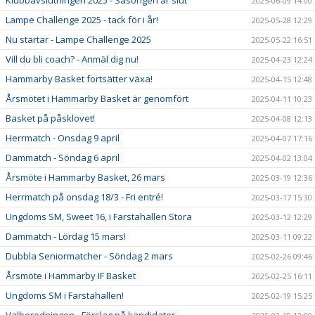
2025-06-09 14:00
Lampe Challenge 2025 - tack för i år!
2025-05-28 12:29
Nu startar - Lampe Challenge 2025
2025-05-22 16:51
Vill du bli coach? - Anmäl dig nu!
2025-04-23 12:24
Hammarby Basket fortsätter växa!
2025-04-15 12:48
Årsmötet i Hammarby Basket är genomfört
2025-04-11 10:23
Basket på påsklovet!
2025-04-08 12:13
Herrmatch - Onsdag 9 april
2025-04-07 17:16
Dammatch - Söndag 6 april
2025-04-02 13:04
Årsmöte i Hammarby Basket, 26 mars
2025-03-19 12:36
Herrmatch på onsdag 18/3 - Fri entré!
2025-03-17 15:30
Ungdoms SM, Sweet 16, i Farstahallen Stora
2025-03-12 12:29
Dammatch - Lördag 15 mars!
2025-03-11 09:22
Dubbla Seniormatcher - Söndag 2 mars
2025-02-26 09:46
Årsmöte i Hammarby IF Basket
2025-02-25 16:11
Ungdoms SM i Farstahallen!
2025-02-19 15:25
Valberedningen - Förslag på kandidater