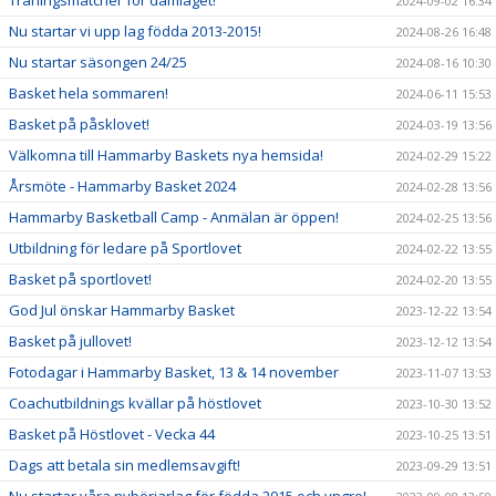
2024-09-02 16:34
Nu startar vi upp lag födda 2013-2015!
2024-08-26 16:48
Nu startar säsongen 24/25
2024-08-16 10:30
Basket hela sommaren!
2024-06-11 15:53
Basket på påsklovet!
2024-03-19 13:56
Välkomna till Hammarby Baskets nya hemsida!
2024-02-29 15:22
Årsmöte - Hammarby Basket 2024
2024-02-28 13:56
Hammarby Basketball Camp - Anmälan är öppen!
2024-02-25 13:56
Utbildning för ledare på Sportlovet
2024-02-22 13:55
Basket på sportlovet!
2024-02-20 13:55
God Jul önskar Hammarby Basket
2023-12-22 13:54
Basket på jullovet!
2023-12-12 13:54
Fotodagar i Hammarby Basket, 13 & 14 november
2023-11-07 13:53
Coachutbildnings kvällar på höstlovet
2023-10-30 13:52
Basket på Höstlovet - Vecka 44
2023-10-25 13:51
Dags att betala sin medlemsavgift!
2023-09-29 13:51
Nu startar våra nybörjarlag för födda 2015 och yngre!