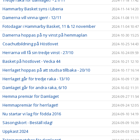
2024-11-18 17:42
Hammarby Basket syns i Liberia
2024-11-14 14:20
Damerna vill vinna igen! - 12/11
2024-11-08 11:11
Fotodagar i Hammarby Basket, 11 & 12 november
2024-11-04 10:47
Damerna hoppas på ny vinst på hemmaplan
2024-10-30 15:25
Coachutbildning på Höstlovet
2024-10-25 14:43
Herrarna vill få sin tredje vinst - 27/10
2024-10-24 09:59
Basket på höstlovet - Vecka 44
2024-10-21 12:10
Herrlaget hoppas på att studsa tillbaka - 20/10
2024-10-17 16:14
Herrlaget går för tredje raka - 13/10
2024-10-09 17:28
Damlaget går för andra raka, 6/10
2024-10-02 11:31
Hemma premiär för Damlaget
2024-09-27 11:54
Hemmapremiär för herrlaget!
2024-09-24 12:05
Nu startar vi lag för födda 2016
2024-09-10 14:19
Säsongskort - Beställ idag!
2024-09-09 16:39
Uppkast 2024
2024-09-03 15:26
Träningsmatcher för damlaget!