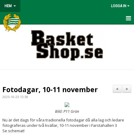
HEM
LOGGA IN
HEM
BÖRJA SPELA
NYHETER
OM KLUBBEN
KONTAKT
Fotodagar, 10-11 november
<
>
KALENDER
2025-10-23 12:38
MATCHER
Bild: P11 Grön
Nu är det dags för våra tradionella fotodagar då alla lag och ledare
VÅRA LAG/TRÄNARE
fotograferas under två kvällar, 10-11 november i Farstahallen 3
Se schemat!
BASKETLÄGER!