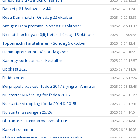
2025-10-22 13:28
Basket på höstlovet - v.44!
2025-10-21 12:43
Rosa Dam match - Onsdag 22 oktober
2025-10-20 13:39
Äntligen Dam premiär - Söndag 19 oktober
2025-10-16 11:37
Ny match och nya möjligheter - Lördag 18 oktober
2025-10-15 09:34
Toppmatch i Farstahallen - Söndag 5 oktober
2025-10-01 12:41
Hemmapremiär nu på söndag 28/9!
2025-09-23 10:23
Säsongskortet är här - Beställ nu!
2025-09-19 15:57
Uppkast 2025
2025-09-17 11:08
Fritidskortet
2025-09-16 13:24
Börja spela basket - födda 2017 & yngre - Anmälan
2025-09-03 13:45
Nu startar vi våra lag för födda 2016!
2025-08-29 15:27
Nu startar vi upp lag födda 2014 & 2015!
2025-08-21 14:48
Nu startar säsongen 25/26
2025-08-14 14:01
Bli tränare i Hammarby - Ansök nu!
2025-08-07 14:43
Basket i sommar!
2025-06-13 10:09
Klubbavslutningen 2025 - Säsongen är slut