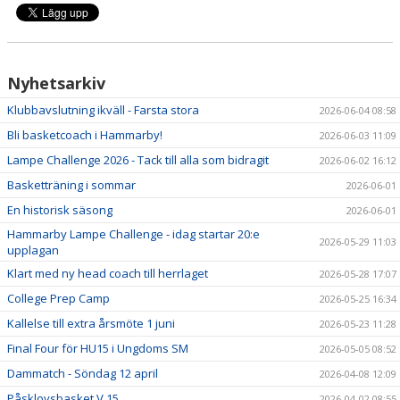
Nyhetsarkiv
Klubbavslutning ikväll - Farsta stora
2026-06-04 08:58
Bli basketcoach i Hammarby!
2026-06-03 11:09
Lampe Challenge 2026 - Tack till alla som bidragit
2026-06-02 16:12
Basketträning i sommar
2026-06-01
En historisk säsong
2026-06-01
Hammarby Lampe Challenge - idag startar 20:e
2026-05-29 11:03
upplagan
Klart med ny head coach till herrlaget
2026-05-28 17:07
College Prep Camp
2026-05-25 16:34
Kallelse till extra årsmöte 1 juni
2026-05-23 11:28
Final Four för HU15 i Ungdoms SM
2026-05-05 08:52
Dammatch - Söndag 12 april
2026-04-08 12:09
Påsklovsbasket V.15
2026-04-02 08:55