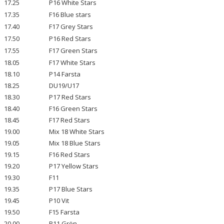
17.25
P16 White Stars
17.35
F16 Blue stars
17.40
F17 Grey Stars
17.50
P16 Red Stars
17.55
F17 Green Stars
18.05
F17 White Stars
18.10
P14 Farsta
18.25
DU19/U17
18.30
P17 Red Stars
18.40
F16 Green Stars
18.45
F17 Red Stars
19.00
Mix 18 White Stars
19.05
Mix 18 Blue Stars
19.15
F16 Red Stars
19.20
P17 Yellow Stars
19.30
F11
19.35
P17 Blue Stars
19.45
P10 Vit
19.50
F15 Farsta
20.00
P11 Grön