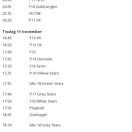
20.05
F14 Gubbängen
20.15
HU19B
20.20
P11 Vit
Tisdag 11 november:
16.45
F13 Vit
16.50
P13 Vit
17.00
F12
17.05
P14 Sköndal
17.20
F13 Grön
17.25
P16 Yellow Stars
17.35
Mix 18 Green Stars
17.40
P17 Grey Stars
17.50
F16 White Stars
17.55
Playball
18.05
Damlaget
18.10
Mix 18 Grey Stars