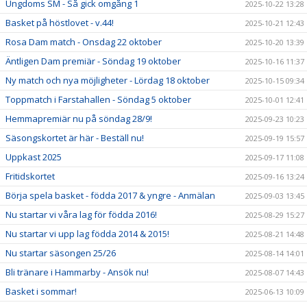
Ungdoms SM - Så gick omgång 1
2025-10-22 13:28
Basket på höstlovet - v.44!
2025-10-21 12:43
Rosa Dam match - Onsdag 22 oktober
2025-10-20 13:39
Äntligen Dam premiär - Söndag 19 oktober
2025-10-16 11:37
Ny match och nya möjligheter - Lördag 18 oktober
2025-10-15 09:34
Toppmatch i Farstahallen - Söndag 5 oktober
2025-10-01 12:41
Hemmapremiär nu på söndag 28/9!
2025-09-23 10:23
Säsongskortet är här - Beställ nu!
2025-09-19 15:57
Uppkast 2025
2025-09-17 11:08
Fritidskortet
2025-09-16 13:24
Börja spela basket - födda 2017 & yngre - Anmälan
2025-09-03 13:45
Nu startar vi våra lag för födda 2016!
2025-08-29 15:27
Nu startar vi upp lag födda 2014 & 2015!
2025-08-21 14:48
Nu startar säsongen 25/26
2025-08-14 14:01
Bli tränare i Hammarby - Ansök nu!
2025-08-07 14:43
Basket i sommar!
2025-06-13 10:09