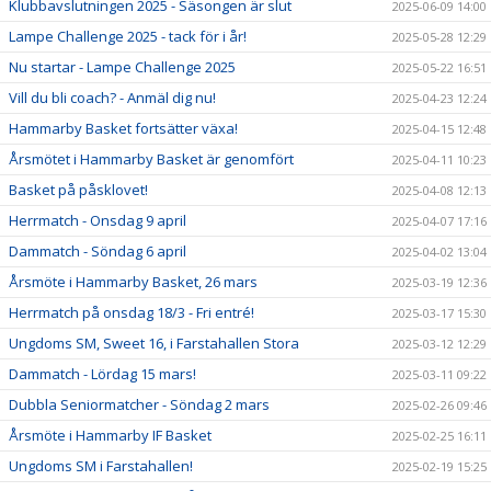
Klubbavslutningen 2025 - Säsongen är slut
2025-06-09 14:00
Lampe Challenge 2025 - tack för i år!
2025-05-28 12:29
Nu startar - Lampe Challenge 2025
2025-05-22 16:51
Vill du bli coach? - Anmäl dig nu!
2025-04-23 12:24
Hammarby Basket fortsätter växa!
2025-04-15 12:48
Årsmötet i Hammarby Basket är genomfört
2025-04-11 10:23
Basket på påsklovet!
2025-04-08 12:13
Herrmatch - Onsdag 9 april
2025-04-07 17:16
Dammatch - Söndag 6 april
2025-04-02 13:04
Årsmöte i Hammarby Basket, 26 mars
2025-03-19 12:36
Herrmatch på onsdag 18/3 - Fri entré!
2025-03-17 15:30
Ungdoms SM, Sweet 16, i Farstahallen Stora
2025-03-12 12:29
Dammatch - Lördag 15 mars!
2025-03-11 09:22
Dubbla Seniormatcher - Söndag 2 mars
2025-02-26 09:46
Årsmöte i Hammarby IF Basket
2025-02-25 16:11
Ungdoms SM i Farstahallen!
2025-02-19 15:25