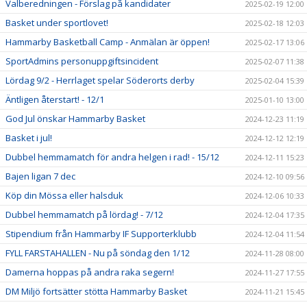
Valberedningen - Förslag på kandidater
2025-02-19 12:00
Basket under sportlovet!
2025-02-18 12:03
Hammarby Basketball Camp - Anmälan är öppen!
2025-02-17 13:06
SportAdmins personuppgiftsincident
2025-02-07 11:38
Lördag 9/2 - Herrlaget spelar Söderorts derby
2025-02-04 15:39
Äntligen återstart! - 12/1
2025-01-10 13:00
God Jul önskar Hammarby Basket
2024-12-23 11:19
Basket i jul!
2024-12-12 12:19
Dubbel hemmamatch för andra helgen i rad! - 15/12
2024-12-11 15:23
Bajen ligan 7 dec
2024-12-10 09:56
Köp din Mössa eller halsduk
2024-12-06 10:33
Dubbel hemmamatch på lördag! - 7/12
2024-12-04 17:35
Stipendium från Hammarby IF Supporterklubb
2024-12-04 11:54
FYLL FARSTAHALLEN - Nu på söndag den 1/12
2024-11-28 08:00
Damerna hoppas på andra raka segern!
2024-11-27 17:55
DM Miljö fortsätter stötta Hammarby Basket
2024-11-21 15:45