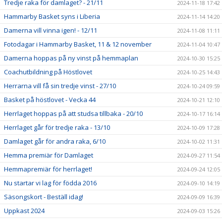
Tredje raka för damlaget? - 21/11
2024-11-18 17:42
Hammarby Basket syns i Liberia
2024-11-14 14:20
Damerna vill vinna igen! - 12/11
2024-11-08 11:11
Fotodagar i Hammarby Basket, 11 & 12 november
2024-11-04 10:47
Damerna hoppas på ny vinst på hemmaplan
2024-10-30 15:25
Coachutbildning på Höstlovet
2024-10-25 14:43
Herrarna vill få sin tredje vinst - 27/10
2024-10-24 09:59
Basket på höstlovet - Vecka 44
2024-10-21 12:10
Herrlaget hoppas på att studsa tillbaka - 20/10
2024-10-17 16:14
Herrlaget går för tredje raka - 13/10
2024-10-09 17:28
Damlaget går för andra raka, 6/10
2024-10-02 11:31
Hemma premiär för Damlaget
2024-09-27 11:54
Hemmapremiär för herrlaget!
2024-09-24 12:05
Nu startar vi lag för födda 2016
2024-09-10 14:19
Säsongskort - Beställ idag!
2024-09-09 16:39
Uppkast 2024
2024-09-03 15:26