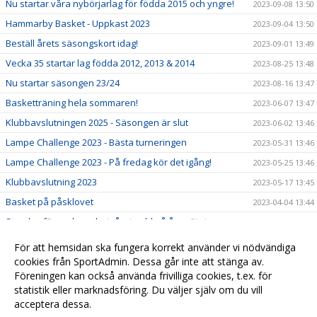
Nu startar våra nybörjarlag för födda 2015 och yngre!
2023-09-08 13:50
Hammarby Basket - Uppkast 2023
2023-09-04 13:50
Beställ årets säsongskort idag!
2023-09-01 13:49
Vecka 35 startar lag födda 2012, 2013 & 2014
2023-08-25 13:48
Nu startar säsongen 23/24
2023-08-16 13:47
Basketträning hela sommaren!
2023-06-07 13:47
Klubbavslutningen 2025 - Säsongen är slut
2023-06-02 13:46
Lampe Challenge 2023 - Bästa turneringen
2023-05-31 13:46
Lampe Challenge 2023 - På fredag kör det igång!
2023-05-25 13:46
Klubbavslutning 2023
2023-05-17 13:45
Basket på påsklovet
2023-04-04 13:44
Styrelse för verksamhetsåret vald på årsmötet
2023-03-31 13:44
Hammarby Basketball Camp - Anmälan är öppen!
2023-02-24 13:43
För att hemsidan ska fungera korrekt använder vi nödvändiga
Basket på sportlovet
cookies från SportAdmin. Dessa går inte att stänga av.
2023-02-21 13:42
Föreningen kan också använda frivilliga cookies, t.ex. för
Årsmöte - Hammarby Basket 2023
2023-02-20 13:41
statistik eller marknadsföring. Du väljer själv om du vill
acceptera dessa.