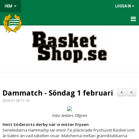
HEM
LOGGA IN
HEM
BÖRJA SPELA
NYHETER
OM KLUBBEN
KONTAKT
Dammatch - Söndag 1 februari
<
>
KALENDER
2026-01-28 11:16
MATCHER
Foto: Anders Tillgren
Hett Söderorts derby när vi möter Frysen
VÅRA LAG/TRÄNARE
Serieledarna Hammarby tar emot 7:e placerade Fryshuset Basket som
är bättre än vad tabellen visar. Matcherna mellan grannklubbarna
BASKETLÄGER!