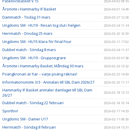
Påsklovsbasket V.15
2026-04-02 08:55
Årsmöte i Hammarby IF Basket
2026-04-01 14:49
Dammatch - Tisdag 31 mars
2026-03-27 12:28
Ungdoms SM - HU19 - Resan tog slut i helgen
2026-03-24 11:14
Herrmatch - Onsdag 25 mars
2026-03-20 10:39
Ungdoms SM - HU15 klara för Final Four
2026-03-11 17:02
Dubbel match - Söndag 8 mars
2026-03-04 11:37
Ungdoms SM - HU19 - Gruppsegrare
2026-03-03 07:58
Årsmöte i Hammarby Basket, Måndag 30 mars
2026-02-26 13:52
Poängkronan är här – varje poäng räknas!
2026-02-25 14:43
Informationsmöte 3/3 - Anmälan till SBL Dam 2026/27
2026-02-20 11:17
Hammarby IF Basket anmäler damlaget till SBL Dam
2026-02-18 13:13
26/27
Dubbel match - Söndag 22 februari
2026-02-18 10:14
Sportlov!
2026-02-17 14:53
Ungdoms SM - Damer U17
2026-02-11 08:50
Herrmatch - Söndag 8 februari
2026-02-04 13:31