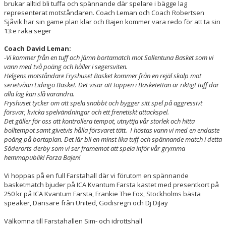
brukar alltid bli tuffa och spännande där spelare i bägge lag
representerat motståndaren. Coach Leman och Coach Robertsen
HAMMARBY LAMPE CHALLENGE
Sjåvik har sin game plan klar och Bajen kommer vara redo för att ta sin
13:e raka seger
Coach David Leman:
-
Vi kommer från en tuff och jämn bortamatch mot Sollentuna Basket som vi
vann med två poäng och håller i segersviten.
Helgens motståndare Fryshuset Basket kommer från en rejäl skalp mot
serietvåan Lidingö Basket. Det visar att toppen i Basketettan är riktigt tuff där
alla lag kan slå varandra.
Fryshuset tycker om att spela snabbt och bygger sitt spel på aggressivt
försvar, kvicka spelvändningar och ett frenetiskt attackspel.
Det gäller för oss att kontrollera tempot, utnyttja vår storlek och hitta
bolltempot samt givetvis hålla försvaret tätt.
I höstas vann vi med en endaste
poäng på bortaplan. Det lär bli en minst lika tuff och spännande match i detta
Söderorts derby som vi ser framemot att spela inför vår grymma
hemmapublik!
Forza Bajen!
Vi hoppas på en full Farstahall där vi förutom en spännande
basketmatch bjuder på ICA Kvantum Farsta kastet med presentkort på
250 kr på ICA Kvantum Farsta, Frankie The Fox, Stockholms bästa
speaker, Dansare från United, Godisregn och Dj DiJay
Välkomna till Farstahallen Sim- och idrottshall