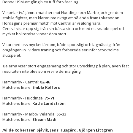
Denna USM-omgång blev tuff för vårat lag.
Vi spelar två jämna matcher mot Huddinge och Marbo, och ger dom
HAMMARBY LAMPE CHALLENGE
stabila fighter, men klarar inte riktigt att nå ända fram i slutändan.
I lördagens premiär match mot Central är vi aldrig nära.
Central visar upp sig från sin bästa sida och med ett snabbt spel och
mycket bollrörelse vinner dom stort.
Vi tar med oss mycket lärdom, både sportsligt och lagmässigt från
omgången in i vidare träning och förberedelser inför Stockholms
slutspelet.
Tjejerna visar stort engagemang och stor utveckling på plan, även fast
resultaten inte blev som vi ville denna gång.
Hammarby - Central:
82-46
Matchens lirare:
Embla Kölfors
Hammarby - Huddinge:
75-71
Matchens lirare:
Katla Landström
Hammarby - Marbo/ Velanda:
55-33
Matchens lirare:
Shaam Madi
/Vilde Robertsen Sjåvik, Jens Husgård, Gjörgen Littgren