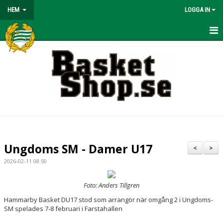
HEM
LOGGA IN
HEM
BÖRJA SPELA
NYHETER
OM KLUBBEN
KONTAKT
Ungdoms SM - Damer U17
<
>
KALENDER
2026-02-11 08:50
MATCHER
Foto: Anders Tillgren
Hammarby Basket DU17 stod som arrangör när omgång 2 i Ungdoms-
VÅRA LAG/TRÄNARE
SM spelades 7-8 februari i Farstahallen
BASKETLÄGER!