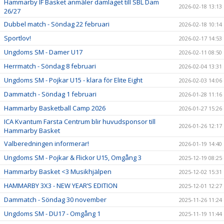
Hammarby IF Basket anmäler damlaget till SBL Dam
2026-02-18 13:13
26/27
Dubbel match - Söndag 22 februari
2026-02-18 10:14
Sportlov!
2026-02-17 14:53
Ungdoms SM - Damer U17
2026-02-11 08:50
Herrmatch - Söndag 8 februari
2026-02-04 13:31
Ungdoms SM - Pojkar U15 - klara för Elite Eight
2026-02-03 14:06
Dammatch - Söndag 1 februari
2026-01-28 11:16
Hammarby Basketball Camp 2026
2026-01-27 15:26
ICA Kvantum Farsta Centrum blir huvudsponsor till
2026-01-26 12:17
Hammarby Basket
Valberedningen informerar!
2026-01-19 14:40
Ungdoms SM - Pojkar & Flickor U15, Omgång 3
2025-12-19 08:25
Hammarby Basket <3 Musikhjälpen
2025-12-02 15:31
HAMMARBY 3X3 - NEW YEAR’S EDITION
2025-12-01 12:27
Dammatch - Söndag 30 november
2025-11-26 11:24
Ungdoms SM - DU17 - Omgång 1
2025-11-19 11:44