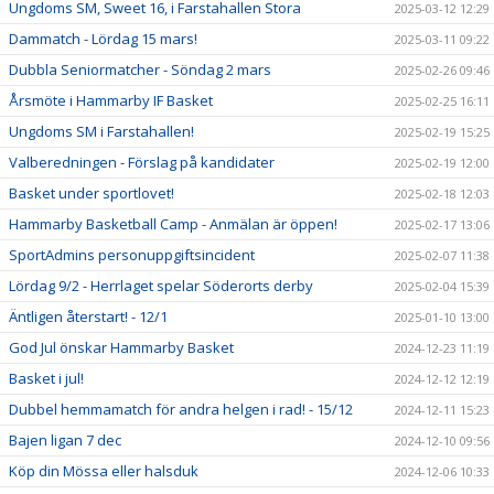
Ungdoms SM, Sweet 16, i Farstahallen Stora
2025-03-12 12:29
Dammatch - Lördag 15 mars!
2025-03-11 09:22
Dubbla Seniormatcher - Söndag 2 mars
2025-02-26 09:46
Årsmöte i Hammarby IF Basket
2025-02-25 16:11
Ungdoms SM i Farstahallen!
2025-02-19 15:25
Valberedningen - Förslag på kandidater
2025-02-19 12:00
Basket under sportlovet!
2025-02-18 12:03
Hammarby Basketball Camp - Anmälan är öppen!
2025-02-17 13:06
SportAdmins personuppgiftsincident
2025-02-07 11:38
Lördag 9/2 - Herrlaget spelar Söderorts derby
2025-02-04 15:39
Äntligen återstart! - 12/1
2025-01-10 13:00
God Jul önskar Hammarby Basket
2024-12-23 11:19
Basket i jul!
2024-12-12 12:19
Dubbel hemmamatch för andra helgen i rad! - 15/12
2024-12-11 15:23
Bajen ligan 7 dec
2024-12-10 09:56
Köp din Mössa eller halsduk
2024-12-06 10:33