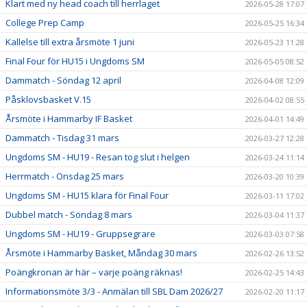
Klart med ny head coach till herrlaget
2026-05-28 17:07
College Prep Camp
2026-05-25 16:34
Kallelse till extra årsmöte 1 juni
2026-05-23 11:28
Final Four för HU15 i Ungdoms SM
2026-05-05 08:52
Dammatch - Söndag 12 april
2026-04-08 12:09
Påsklovsbasket V.15
2026-04-02 08:55
Årsmöte i Hammarby IF Basket
2026-04-01 14:49
Dammatch - Tisdag 31 mars
2026-03-27 12:28
Ungdoms SM - HU19 - Resan tog slut i helgen
2026-03-24 11:14
Herrmatch - Onsdag 25 mars
2026-03-20 10:39
Ungdoms SM - HU15 klara för Final Four
2026-03-11 17:02
Dubbel match - Söndag 8 mars
2026-03-04 11:37
Ungdoms SM - HU19 - Gruppsegrare
2026-03-03 07:58
Årsmöte i Hammarby Basket, Måndag 30 mars
2026-02-26 13:52
Poängkronan är här – varje poäng räknas!
2026-02-25 14:43
Informationsmöte 3/3 - Anmälan till SBL Dam 2026/27
2026-02-20 11:17