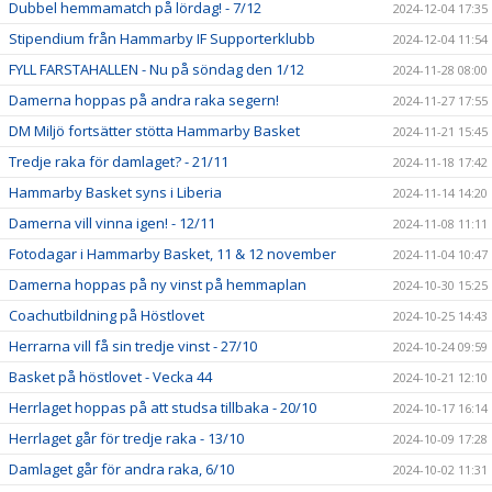
Dubbel hemmamatch på lördag! - 7/12
2024-12-04 17:35
Stipendium från Hammarby IF Supporterklubb
2024-12-04 11:54
FYLL FARSTAHALLEN - Nu på söndag den 1/12
2024-11-28 08:00
Damerna hoppas på andra raka segern!
2024-11-27 17:55
DM Miljö fortsätter stötta Hammarby Basket
2024-11-21 15:45
Tredje raka för damlaget? - 21/11
2024-11-18 17:42
Hammarby Basket syns i Liberia
2024-11-14 14:20
Damerna vill vinna igen! - 12/11
2024-11-08 11:11
Fotodagar i Hammarby Basket, 11 & 12 november
2024-11-04 10:47
Damerna hoppas på ny vinst på hemmaplan
2024-10-30 15:25
Coachutbildning på Höstlovet
2024-10-25 14:43
Herrarna vill få sin tredje vinst - 27/10
2024-10-24 09:59
Basket på höstlovet - Vecka 44
2024-10-21 12:10
Herrlaget hoppas på att studsa tillbaka - 20/10
2024-10-17 16:14
Herrlaget går för tredje raka - 13/10
2024-10-09 17:28
Damlaget går för andra raka, 6/10
2024-10-02 11:31