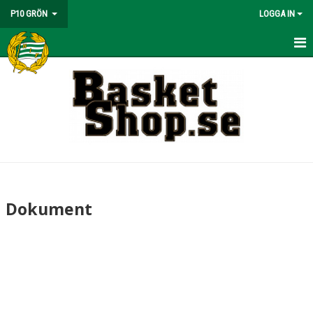
P10 GRÖN
LOGGA IN
HEM
NYHETER
KALENDER
MATCHER
TRUPPEN
Dokument
BILDGALLERI
DOKUMENT
KONTAKT