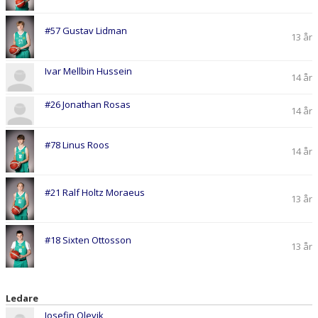
#57 Gustav Lidman
13 år
Ivar Mellbin Hussein
14 år
#26 Jonathan Rosas
14 år
#78 Linus Roos
14 år
#21 Ralf Holtz Moraeus
13 år
#18 Sixten Ottosson
13 år
Ledare
Josefin Olevik