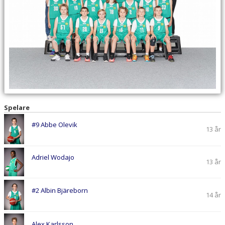
Spelare
#9 Abbe Olevik
13 år
Adriel Wodajo
13 år
#2 Albin Bjäreborn
14 år
Alex Karlsson