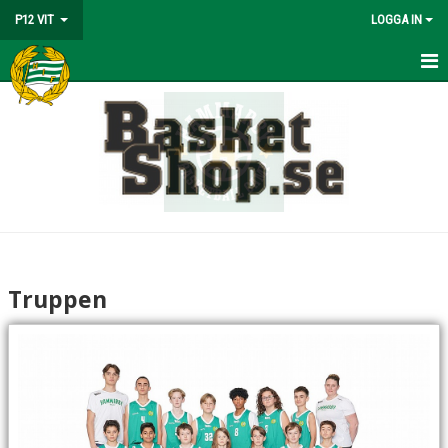
P12 VIT
LOGGA IN
HEM
NYHETER
KALENDER
MATCHER
TRUPPEN
Truppen
BILDGALLERI
DOKUMENT
KONTAKT