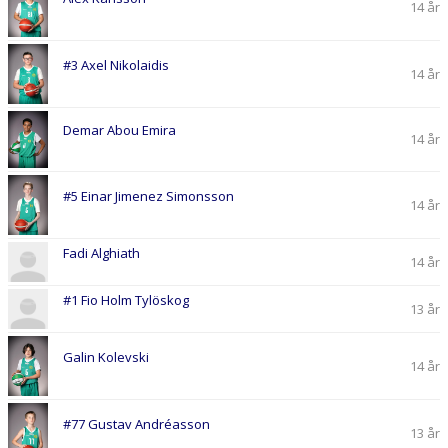
14 år
#3 Axel Nikolaidis
14 år
Demar Abou Emira
14 år
#5 Einar Jimenez Simonsson
14 år
Fadi Alghiath
14 år
#1 Fio Holm Tylöskog
13 år
Galin Kolevski
14 år
#77 Gustav Andréasson
13 år