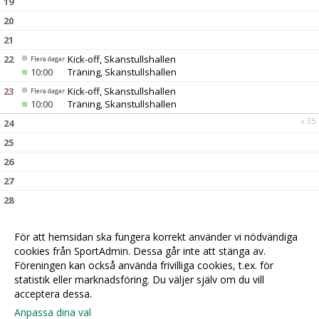
19
20
21
22
Kick-off, Skanstullshallen
Flera dagar
10:00
Träning, Skanstullshallen
23
Kick-off, Skanstullshallen
Flera dagar
10:00
Träning, Skanstullshallen
v.35
24
25
26
27
28
29
För att hemsidan ska fungera korrekt använder vi nödvändiga
30
cookies från SportAdmin. Dessa går inte att stänga av.
v.36
31
Föreningen kan också använda frivilliga cookies, t.ex. för
statistik eller marknadsföring. Du väljer själv om du vill
acceptera dessa.
Anpassa dina val