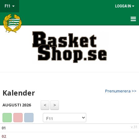
F11
LOGGA IN
HEM
NYHETER
KALENDER
MATCHER
TRUPPEN
Kalender
Prenumerera >>
BILDGALLERI
AUGUSTI 2026
DOKUMENT
KONTAKT
v.31
01
02