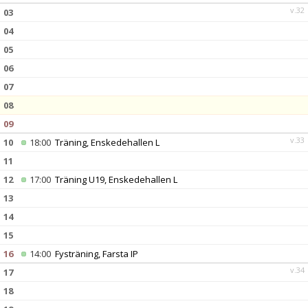
v.32
03
04
05
06
07
08
09
v.33
10
18:00
Träning, Enskedehallen L
11
12
17:00
Träning U19, Enskedehallen L
13
14
15
16
14:00
Fysträning, Farsta IP
v.34
17
18