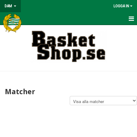
DAM
LOGGA IN
TRUPPEN
MATCHER
KALENDER
BILDGALLERI
Matcher