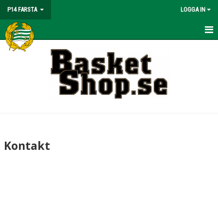
P14 FARSTA
LOGGA IN
HEM
NYHETER
KALENDER
MATCHER
TRUPPEN
Kontakt
BILDGALLERI
DOKUMENT
KONTAKT