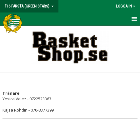
F16 FARSTA (GREEN STARS)
LOGGA IN
HEM
NYHETER
KALENDER
MATCHER
TRUPPEN
Tränare:
Yesica Velez - 0722523363
BILDGALLERI
Kajsa Rohdin - 070-8377399
DOKUMENT
KONTAKT